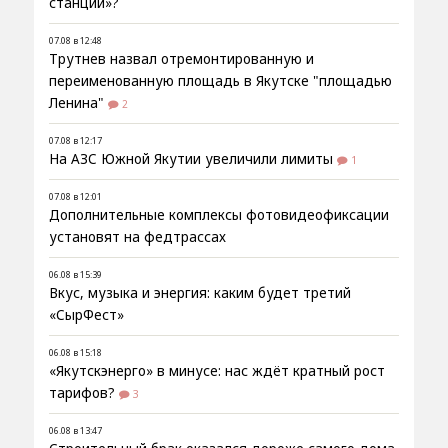
станции»?
07.08 в 12:48
Трутнев назвал отремонтированную и
переименованную площадь в Якутске "площадью
Ленина"
2
07.08 в 12:17
На АЗС Южной Якутии увеличили лимиты
1
07.08 в 12:01
Дополнительные комплексы фотовидеофиксации
установят на федтрассах
06.08 в 15:39
Вкус, музыка и энергия: каким будет третий
«СырФест»
06.08 в 15:18
«Якутскэнерго» в минусе: нас ждёт кратный рост
тарифов?
3
06.08 в 13:47