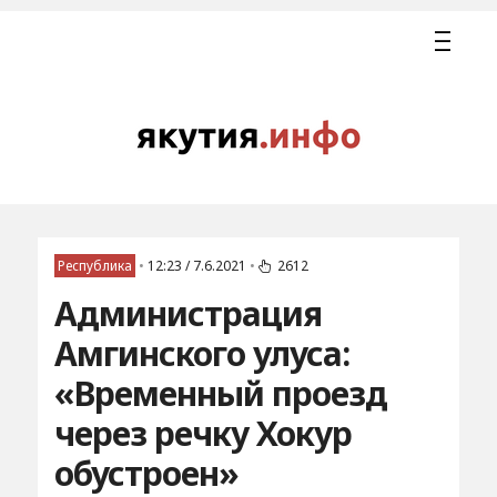
Республика
•
12:23 / 7.6.2021
•
2612
Администрация
Амгинского улуса:
«Временный проезд
через речку Хокур
обустроен»