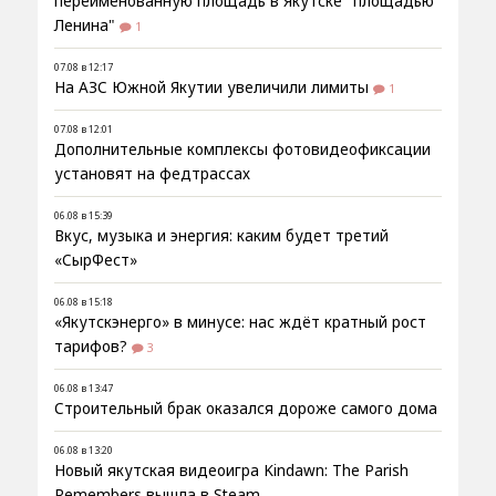
переименованную площадь в Якутске "площадью
Ленина"
1
07.08 в 12:17
На АЗС Южной Якутии увеличили лимиты
1
07.08 в 12:01
Дополнительные комплексы фотовидеофиксации
установят на федтрассах
06.08 в 15:39
Вкус, музыка и энергия: каким будет третий
«СырФест»
06.08 в 15:18
«Якутскэнерго» в минусе: нас ждёт кратный рост
тарифов?
3
06.08 в 13:47
Строительный брак оказался дороже самого дома
06.08 в 13:20
Новый якутская видеоигра Kindawn: The Parish
Remembers вышла в Steam