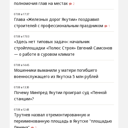
полномочия глав на местах
2
07.08 в 17:37
Глава «Железных дорог Якутии» поздравил
строителей с профессиональным праздником
1
07.08 в 17:03
«Здесь нет типовых задач»: начальник
стройплощадки «Полюс Строя» Евгений Самсонов
— о работе в суровом климате
07.08 в 14:45
Мошенники выманили у матери погибшего
военнослужащего из Якутска 5 млн рублей
07.08 в 13:30
Почему Минпред Якутии проиграл суд «Пенной
станции»?
07.08 в 12:48
Трутнев назвал отремонтированную и
переименованную площадь в Якутске "площадью
Ленина"
2