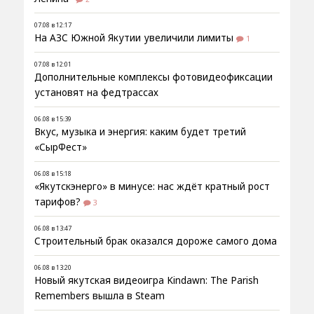
07.08 в 12:17
На АЗС Южной Якутии увеличили лимиты
1
07.08 в 12:01
Дополнительные комплексы фотовидеофиксации
установят на федтрассах
06.08 в 15:39
Вкус, музыка и энергия: каким будет третий
«СырФест»
06.08 в 15:18
«Якутскэнерго» в минусе: нас ждёт кратный рост
тарифов?
3
06.08 в 13:47
Строительный брак оказался дороже самого дома
06.08 в 13:20
Новый якутская видеоигра Kindawn: The Parish
Remembers вышла в Steam