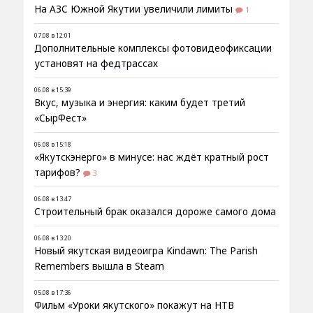
На АЗС Южной Якутии увеличили лимиты
1
07.08 в 12:01
Дополнительные комплексы фотовидеофиксации
установят на федтрассах
06.08 в 15:39
Вкус, музыка и энергия: каким будет третий
«СырФест»
06.08 в 15:18
«Якутскэнерго» в минусе: нас ждёт кратный рост
тарифов?
3
06.08 в 13:47
Строительный брак оказался дороже самого дома
06.08 в 13:20
Новый якутская видеоигра Kindawn: The Parish
Remembers вышла в Steam
05.08 в 17:36
Фильм «Уроки якутского» покажут на НТВ