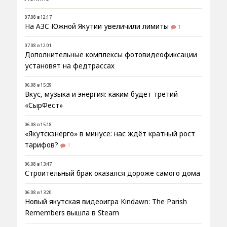
07.08 в 12:17
На АЗС Южной Якутии увеличили лимиты
1
07.08 в 12:01
Дополнительные комплексы фотовидеофиксации
установят на федтрассах
06.08 в 15:39
Вкус, музыка и энергия: каким будет третий
«СырФест»
06.08 в 15:18
«Якутскэнерго» в минусе: нас ждёт кратный рост
тарифов?
1
06.08 в 13:47
Строительный брак оказался дороже самого дома
06.08 в 13:20
Новый якутская видеоигра Kindawn: The Parish
Remembers вышла в Steam