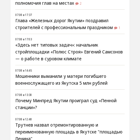
полномочия глав на местах
2
07.08 в 17:37
Глава «Железных дорог Якутии» поздравил
строителей с профессиональным праздником
1
07.08 в 17:03
«Здесь нет типовых задач»: начальник
стройплощадки «Полюс Строя» Евгений Самсонов
— о работе в суровом климате
07.08 в 14:45
Мошенники выманили у матери погибшего
военнослужащего из Якутска 5 млн рублей
07.08 в 13:30
Почему Минпред Якутии проиграл суд «Пенной
станции»?
07.08 в 12:48
Трутнев назвал отремонтированную и
переименованную площадь в Якутске "площадью
Ленина"