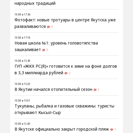
народных традиций
10.08 в 17:34
Фотофакт: новые тротуары в центре Якутска уже
разваливаются
3
10.08 в 17:18
Новая школа №1: уровень головотяпства
зашкаливает
5
10.08 в 15:39
ГУП «ЖКХ РС(Я)» готовится к зиме на фоне долгов
в 3,3 миллиарда рублей
2
10.08 в 15:20
В Якутии начался отопительный сезон
1
10.08 в 15:01
Тукуланы, рыбалка и газовые скважины: туристы
открывают Кысыл-Сыр
10.08 в 12:40
В Якутске официально закрыт городской пляж
1