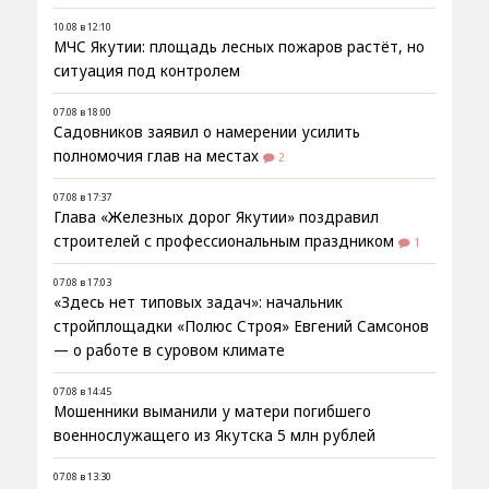
10.08 в 12:10
МЧС Якутии: площадь лесных пожаров растёт, но
ситуация под контролем
07.08 в 18:00
Садовников заявил о намерении усилить
полномочия глав на местах
2
07.08 в 17:37
Глава «Железных дорог Якутии» поздравил
строителей с профессиональным праздником
1
07.08 в 17:03
«Здесь нет типовых задач»: начальник
стройплощадки «Полюс Строя» Евгений Самсонов
— о работе в суровом климате
07.08 в 14:45
Мошенники выманили у матери погибшего
военнослужащего из Якутска 5 млн рублей
07.08 в 13:30