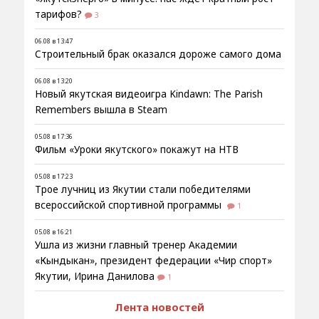
тарифов?
3
06.08 в 13:47
Строительный брак оказался дороже самого дома
06.08 в 13:20
Новый якутская видеоигра Kindawn: The Parish
Remembers вышла в Steam
05.08 в 17:36
Фильм «Уроки якутского» покажут на НТВ
05.08 в 17:23
Трое лучниц из Якутии стали победителями
всероссийской спортивной программы
1
05.08 в 16:21
Ушла из жизни главный тренер Академии
«Кындыкан», президент федерации «Чир спорт»
Якутии, Ирина Данилова
1
Лента новостей