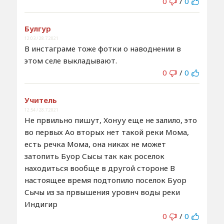
0
/
0
Булгур
12:03 / 28.7.2021
В инстаграме тоже фотки о наводнении в
этом селе выкладывают.
0
/
0
Учитель
12:54 / 28.7.2021
Не првильно пишут, Хонуу еще не залило, это
во первых Ао вторых нет такой реки Мома,
есть речка Мома, она никах не может
затопить Буор Сысы так как роселок
находиться вообще в другой стороне В
настоящее время подтопило поселок Буор
Сычы из за првышения уровнч воды реки
Индигир
0
/
0