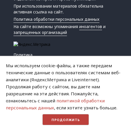
При использовании материалов обязательна
активная ссылка на сайт.
Политика обработки персональных данных
На сайте возможны упоминания
иноагентов
и
запрещенных организаций
Политика
Экономика
Мы используем cookie-файлы, а также передаем
Жизнь
технические данные о пользователях системам веб-
Происшествия
аналитики (ЯндексМетрика и Liveinternet).
Культура
Продолжая работу с сайтом, вы даете нам
Республика
разрешение на эти действия. Пожалуйста,
Криминал
ознакомьтесь с нашей
политикой обработки
Успех
персональных данных
, если хотите узнать больше.
Хватит это терпеть
ПРОДОЛЖИТЬ
Город