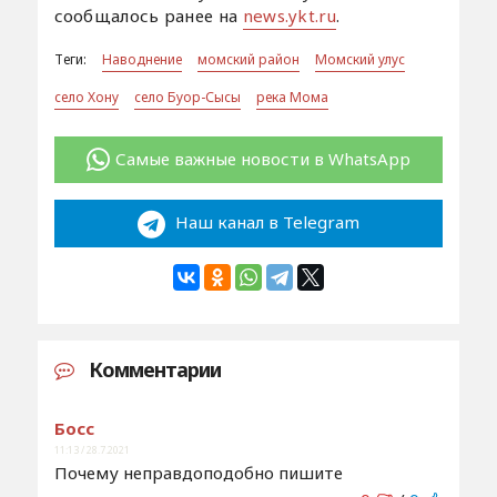
сообщалось ранее на
news.ykt.ru
.
Теги:
Наводнение
момский район
Момский улус
село Хону
село Буор-Сысы
река Мома
Самые важные новости в WhatsApp
Наш канал в Telegram
Комментарии
Босс
11:13 / 28.7.2021
Почему неправдоподобно пишите