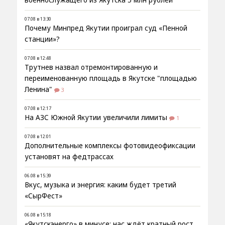
07.08 в 13:30
Почему Минпред Якутии проиграл суд «Пенной
станции»?
07.08 в 12:48
Трутнев назвал отремонтированную и
переименованную площадь в Якутске "площадью
Ленина"
3
07.08 в 12:17
На АЗС Южной Якутии увеличили лимиты
1
07.08 в 12:01
Дополнительные комплексы фотовидеофиксации
установят на федтрассах
06.08 в 15:39
Вкус, музыка и энергия: каким будет третий
«СырФест»
06.08 в 15:18
«Якутскэнерго» в минусе: нас ждёт кратный рост