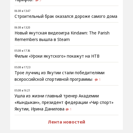
06.08 в 13:47
Строительный брак оказался дороже самого дома
06.08 в 13:20
Новый якутская видеоигра Kindawn: The Parish
Remembers вышла в Steam
05.08 в 17:36
Фильм «Уроки якутского» покажут на НТВ
05.08 в 17:23
Трое лучниц из Якутии стали победителями
всероссийской спортивной программы
1
05.08 в 16:21
Ушла из жизни главный тренер Академии
«Кындыкан», президент федерации «Чир спорт»
Якутии, Ирина Данилова
1
Лента новостей