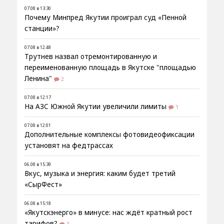
07.08 в 13:30
Почему Минпред Якутии проиграл суд «Пенной
станции»?
07.08 в 12:48
Трутнев назвал отремонтированную и
переименованную площадь в Якутске "площадью
Ленина"
2
07.08 в 12:17
На АЗС Южной Якутии увеличили лимиты
1
07.08 в 12:01
Дополнительные комплексы фотовидеофиксации
установят на федтрассах
06.08 в 15:39
Вкус, музыка и энергия: каким будет третий
«СырФест»
06.08 в 15:18
«Якутскэнерго» в минусе: нас ждёт кратный рост
тарифов?
3