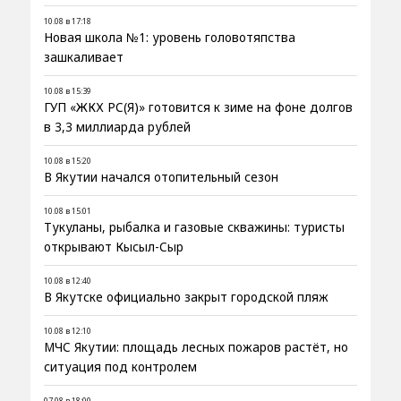
10.08 в 17:18
Новая школа №1: уровень головотяпства
зашкаливает
10.08 в 15:39
ГУП «ЖКХ РС(Я)» готовится к зиме на фоне долгов
в 3,3 миллиарда рублей
10.08 в 15:20
В Якутии начался отопительный сезон
10.08 в 15:01
Тукуланы, рыбалка и газовые скважины: туристы
открывают Кысыл-Сыр
10.08 в 12:40
В Якутске официально закрыт городской пляж
10.08 в 12:10
МЧС Якутии: площадь лесных пожаров растёт, но
ситуация под контролем
07.08 в 18:00