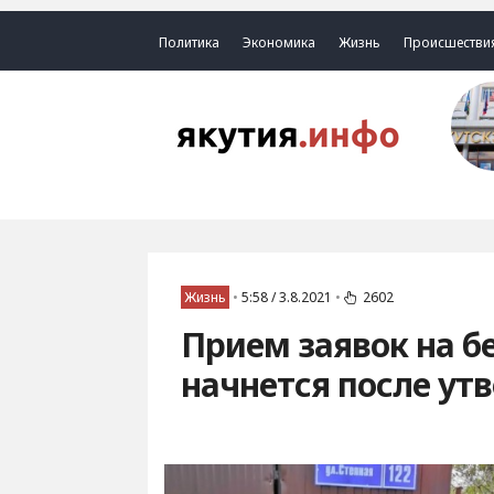
Политика
Экономика
Жизнь
Происшестви
Жизнь
•
5:58 / 3.8.2021
•
2602
Прием заявок на 
начнется после ут