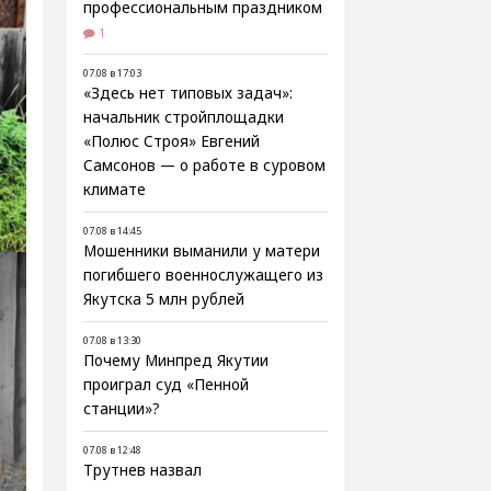
профессиональным праздником
1
07.08 в 17:03
«Здесь нет типовых задач»:
начальник стройплощадки
«Полюс Строя» Евгений
Самсонов — о работе в суровом
климате
07.08 в 14:45
Мошенники выманили у матери
погибшего военнослужащего из
Якутска 5 млн рублей
07.08 в 13:30
Почему Минпред Якутии
проиграл суд «Пенной
станции»?
07.08 в 12:48
Трутнев назвал