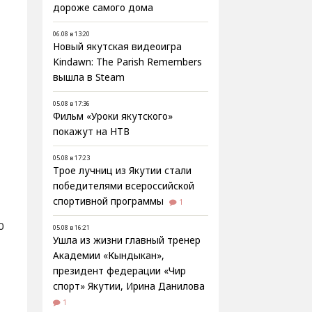
дороже самого дома
06.08 в 13:20
Новый якутская видеоигра
Kindawn: The Parish Remembers
вышла в Steam
05.08 в 17:36
Фильм «Уроки якутского»
покажут на НТВ
05.08 в 17:23
Трое лучниц из Якутии стали
победителями всероссийской
спортивной программы
1
0
05.08 в 16:21
Ушла из жизни главный тренер
Академии «Кындыкан»,
президент федерации «Чир
спорт» Якутии, Ирина Данилова
1