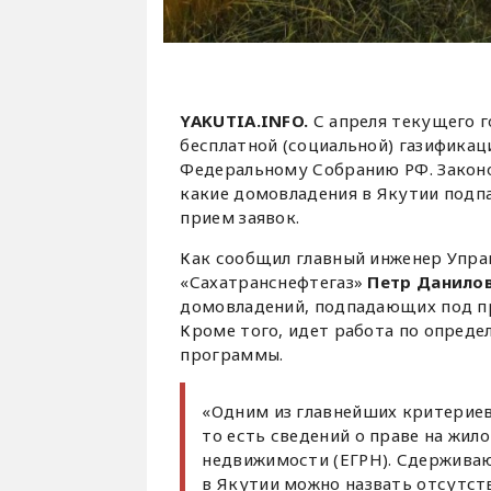
YAKUTIA.INFO.
С апреля текущего 
бесплатной (социальной) газификац
Федеральному Собранию РФ. Законо
какие домовладения в Якутии подп
прием заявок.
Как сообщил главный инженер Упра
«Сахатранснефтегаз»
Петр Данило
домовладений, подпадающих под пр
Кроме того, идет работа по опред
программы.
«Одним из главнейших критериев
то есть сведений о праве на жил
недвижимости (ЕГРН). Сдержив
в Якутии можно назвать отсутст