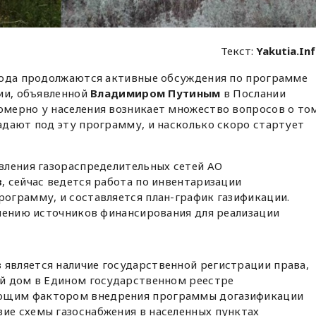
Текст:
Yakutia.In
года продолжаются активные обсуждения по программе
ии, объявленной
Владимиром Путиным
в Послании
мерно у населения возникает множество вопросов о то
адают под эту программу, и насколько скоро стартует
вления газораспределительных сетей АО
в
, сейчас ведется работа по инвентаризации
ограмму, и составляется план-график газификации.
елению источников финансирования для реализации
 является наличие государственной регистрации права,
ой дом в Едином государственном реестре
ающим фактором внедрения программы догазификации
вие схемы газоснабжения в населенных пунктах