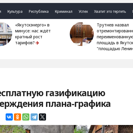
я
Культура
Республика
Криминал
Успех
Хватит это терпеть
«Якутскэнерго» в
Трутнев назвал
минусе: нас ждёт
отремонтированн
кратный рост
переименованну
тарифов?
площадь в Якутс
"площадью Ленин
бесплатную газификацию
верждения плана-графика