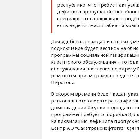
республики, что требует актуал
дефицита пропускной способност
специалисты параллельно с подг
есть ведется масштабная и компл
Для удобства граждан и в целях ум
подключение будет вестись на обно
программы социальной газификаци
клиентского обслуживания – готов
обслуживания населения по адресу П
ремонтом прием граждан ведется в
Пирогова.
В скором времени будет издан ука
регионального оператора газификац
домовладений Якутии подпадают по
программы требуется порядка 3,5 м
на ликвидацию дефицита пропускной
центр АО "Сахатранснефтегаз" 8(411