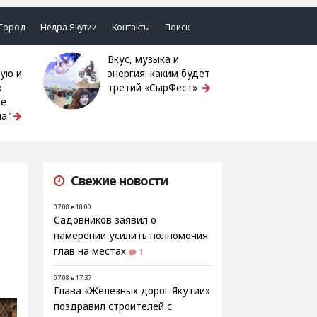
Город
Недра Якутии
Контакты
Поиск
Вкус, музыка и
ую и
энергия: каким будет
ю
третий «СырФест»
ке
а"
Свежие новости
07.08 в 18:00
Садовников заявил о
намерении усилить полномочия
глав на местах
1
07.08 в 17:37
Глава «Железных дорог Якутии»
поздравил строителей с