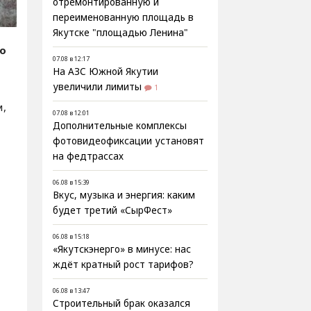
отремонтированную и
переименованную площадь в
Якутске "площадью Ленина"
fo
07.08 в 12:17
На АЗС Южной Якутии
увеличили лимиты
1
м,
07.08 в 12:01
Дополнительные комплексы
фотовидеофиксации установят
на федтрассах
06.08 в 15:39
Вкус, музыка и энергия: каким
будет третий «СырФест»
06.08 в 15:18
«Якутскэнерго» в минусе: нас
ждёт кратный рост тарифов?
06.08 в 13:47
Строительный брак оказался