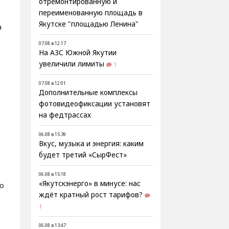
отремонтированную и
переименованную площадь в
Якутске "площадью Ленина"
а
07.08 в 12:17
На АЗС Южной Якутии
увеличили лимиты
1
07.08 в 12:01
Дополнительные комплексы
фотовидеофиксации установят
на федтрассах
06.08 в 15:39
Вкус, музыка и энергия: каким
будет третий «СырФест»
06.08 в 15:18
«Якутскэнерго» в минусе: нас
о
ждёт кратный рост тарифов?
1
06.08 в 13:47