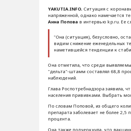
YAKUTIA.INFO.
Ситуация с коронав
напряженной, однако намечается те
Анна Попова
в интервью kp.ru. Ее 
"Она (ситуация), безусловно, ос
видим снижение еженедельных те
наметившейся тенденции к стаби
Она отметила, что среди выявляемы
"дельта"-штамм составлял 68,8 про
наблюдений.
Глава Роспотребнадзора заявила, ч
населения прививками. Выбрать мо
По словам Поповой, из общего кол
препарата заболевает не более 2,5 п
процента.
Она также подчеркнула, что вакци