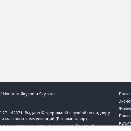
/ Новости Якутии и Якутска
Полит
Эконо
Жизн
 77 - 62371. Выдано Федеральной службой по надзору
Проис
й и массовых коммуникаций (Роскомнадзор)
Культ
ением отдельных авторов и героев публикаций.
Респу