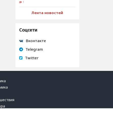
1
Лента новостей
Соцсети
Вконтакте
Telegram
Twitter
ика
мика
ь
шествия
ура
блика