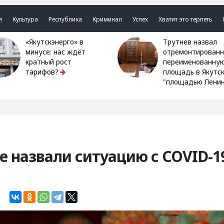
я
Культура
Республика
Криминал
Успех
Хватит это терпеть
«Якутскэнерго» в
Трутнев назвал
минусе: нас ждёт
отремонтированн
кратный рост
переименованну
тарифов?
площадь в Якутс
"площадью Ленин
е назвали ситуацию с COVID-1