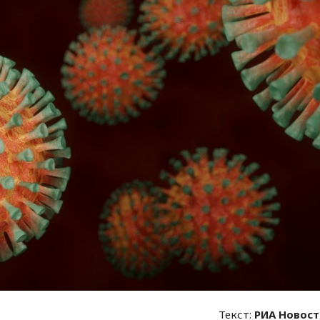
Текст:
РИА Новос