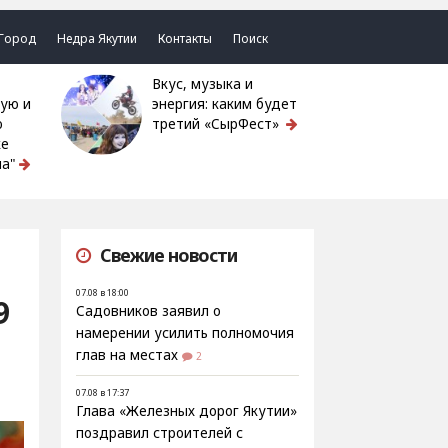
Город
Недра Якутии
Контакты
Поиск
Вкус, музыка и
ую и
энергия: каким будет
ю
третий «СырФест»
ке
а"
Свежие новости
07.08 в 18:00
9
Садовников заявил о
намерении усилить полномочия
глав на местах
2
07.08 в 17:37
Глава «Железных дорог Якутии»
поздравил строителей с