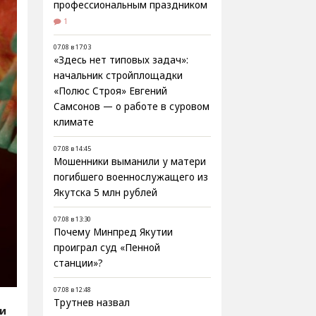
профессиональным праздником
1
07.08 в 17:03
«Здесь нет типовых задач»:
начальник стройплощадки
«Полюс Строя» Евгений
Самсонов — о работе в суровом
климате
07.08 в 14:45
Мошенники выманили у матери
погибшего военнослужащего из
Якутска 5 млн рублей
07.08 в 13:30
Почему Минпред Якутии
проиграл суд «Пенной
станции»?
07.08 в 12:48
Трутнев назвал
ти