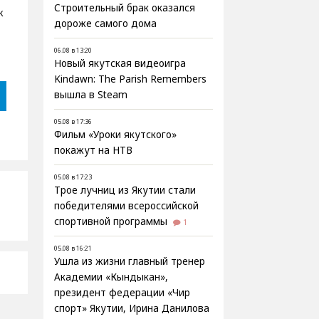
Строительный брак оказался
к
дороже самого дома
06.08 в 13:20
Новый якутская видеоигра
Kindawn: The Parish Remembers
вышла в Steam
05.08 в 17:36
Фильм «Уроки якутского»
покажут на НТВ
05.08 в 17:23
Трое лучниц из Якутии стали
победителями всероссийской
спортивной программы
1
05.08 в 16:21
Ушла из жизни главный тренер
Академии «Кындыкан»,
президент федерации «Чир
спорт» Якутии, Ирина Данилова