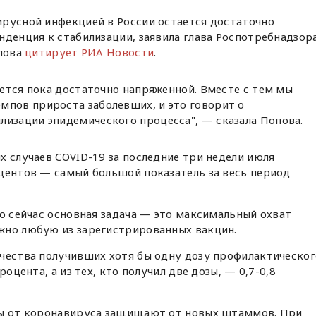
ирусной инфекцией в России остается достаточно
нденция к стабилизации, заявила глава Роспотребнадзор
слова
цитирует РИА Новости
.
тается пока достаточно напряженной. Вместе с тем мы
мпов прироста заболевших, и это говорит о
лизации эпидемического процесса", — сказала Попова.
х случаев COVID-19 за последние три недели июля
центов — самый большой показатель за весь период
то сейчас основная задача — это максимальный охват
жно любую из зарегистрированных вакцин.
ичества получивших хотя бы одну дозу профилактическог
роцента, а из тех, кто получил две дозы, — 0,7-0,8
ны от коронавируса защищают от новых штаммов. При