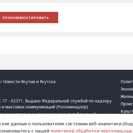
/ Новости Якутии и Якутска
Полит
Эконо
Жизн
 77 - 62371. Выдано Федеральной службой по надзору
Проис
й и массовых коммуникаций (Роскомнадзор)
Культ
ением отдельных авторов и героев публикаций.
Респу
 активная ссылка на сайт.
ские данные о пользователях системам веб-аналитики (Янде
Крим
 ознакомьтесь с нашей
политикой обработки персональных