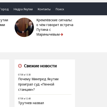
Город
Недра Якутии
Контакты
Поиск
Кремлёвские сигналы:
ями
о чём говорит встреча
Путина с
Маринычевым
Свежие новости
07.08 в 13:30
Почему Минпред Якутии
проиграл суд «Пенной
станции»?
07.08 в 12:48
Трутнев назвал