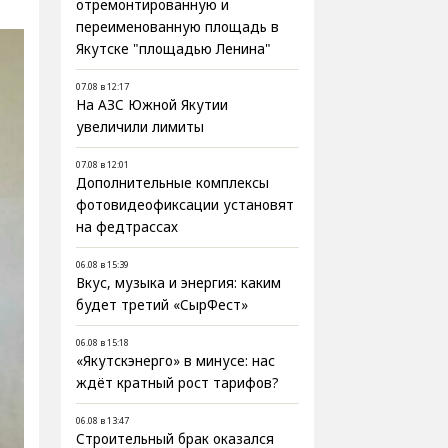
отремонтированную и
переименованную площадь в
Якутске "площадью Ленина"
07.08 в 12:17
На АЗС Южной Якутии
увеличили лимиты
07.08 в 12:01
Дополнительные комплексы
фотовидеофиксации установят
на федтрассах
06.08 в 15:39
Вкус, музыка и энергия: каким
будет третий «СырФест»
06.08 в 15:18
«Якутскэнерго» в минусе: нас
ждёт кратный рост тарифов?
06.08 в 13:47
Строительный брак оказался