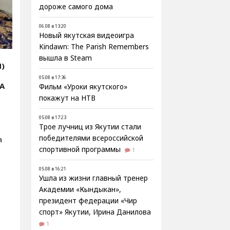
дороже самого дома
06.08 в 13:20
Новый якутская видеоигра
Kindawn: The Parish Remembers
вышла в Steam
Я)
05.08 в 17:36
А
Фильм «Уроки якутского»
покажут на НТВ
05.08 в 17:23
Трое лучниц из Якутии стали
победителями всероссийской
а
спортивной программы
1
05.08 в 16:21
Ушла из жизни главный тренер
Академии «Кындыкан»,
президент федерации «Чир
спорт» Якутии, Ирина Данилова
1