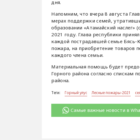
дня.
Напомним, что вчера 8 августа Гла
мерах поддержки семей, утративш
образовании «Атамайский наслег» (с
2021 году. Глава республики прин
каждой пострадавшей семье Бясь-К
пожара, на приобретение товаров п
каждого члена семьи.
Материальная помощь будет предос
Горного района согласно спискам 
района.
Теги:
Горный улус
Лесные пожары-2021
се
Самые важные новости в Wh