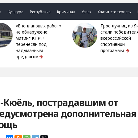
я
Культура
Республика
Криминал
Успех
Хватит это терпеть
«Внеплановых работ»
Трое лучниц из Якутии
не обнаружено:
стали победител
митинг КПРФ
всероссийской
перенесли под
спортивной
надуманным
программы
предлогом
ь-Кюёль, пострадавшим от
редусмотрена дополнительная
мощь