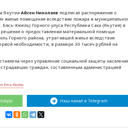
ва Якутии
Айсен Николаев
подписал распоряжение о
их жилые помещения вследствие пожара в муниципальн
. Бясь-Кюель) Горного улуса Республики Саха (Якутия) в
ял решение о предоставлении материальной помощи
ель Горного района, утратившей жилье вследствие
ервой необходимости, в размере 30 тысяч рублей на
тавлена через управление социальной защиты населени
пострадавших граждан, составленным администрацией
ло Бясь-Кюёль
atsApp
Наш канал в Telegram