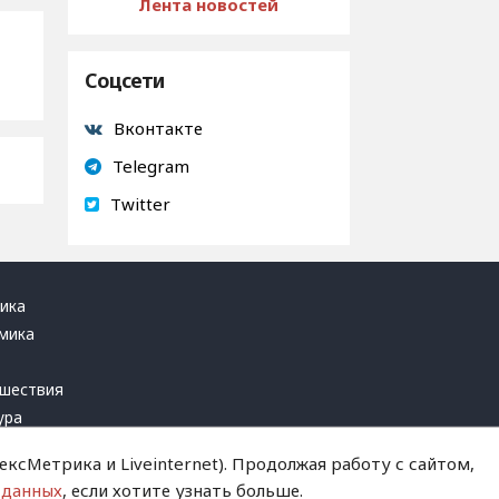
Лента новостей
Соцсети
Вконтакте
Telegram
Twitter
ика
мика
ь
шествия
ура
блика
ксМетрика и Liveinternet). Продолжая работу с сайтом,
инал
 данных
, если хотите узнать больше.