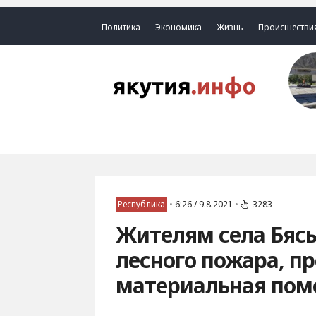
Политика
Экономика
Жизнь
Происшестви
Республика
•
6:26 / 9.8.2021
•
3283
Жителям села Бяс
лесного пожара, п
материальная по