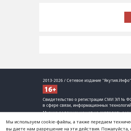
2013-2026 / Сетевое издание "Якутия.Инфо"
Свидетельство о регистрации СМИ ЭЛ № ФС
в сфере связи, информационных технологи
Мнение редакции может не совпадать с мн
При использовании материалов обязательна
Мы используем cookie-файлы, а также передаем техниче
Политика обработки персональных данных
вы даете нам разрешение на эти действия. Пожалуйста,