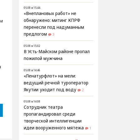
05.08 в 15:44
«Внеплановых работ» не
ом
обнаружено: митинг КПРФ
перенесли под надуманным
предлогом
3
05.08 в 15:02
В Усть-Майском районе пропал
пожилой мужчина
я
05.08 в 14:46
«Ленатурфлот» на мели:
ведущий речной туроператор
Якутии уходит под воду
2
05.08 в 14:08
Сотрудник театра
пропагандировал среди
творческой интеллигенции
идеи вооруженного мятежа
1