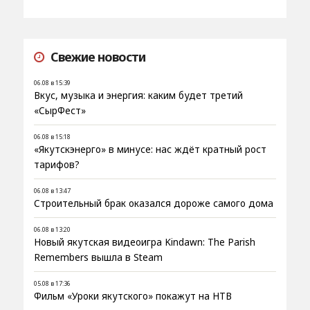
Свежие новости
06.08 в 15:39
Вкус, музыка и энергия: каким будет третий
«СырФест»
06.08 в 15:18
«Якутскэнерго» в минусе: нас ждёт кратный рост
тарифов?
06.08 в 13:47
Строительный брак оказался дороже самого дома
06.08 в 13:20
Новый якутская видеоигра Kindawn: The Parish
Remembers вышла в Steam
05.08 в 17:36
Фильм «Уроки якутского» покажут на НТВ