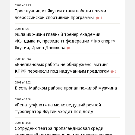
05.08 в 17:23
Трое лучниц из Якутии стали победителями
всероссийской спортивной программы
1
05.08 в 16:21
Ушла из жизни главный тренер Академии
«Кындыкан», президент федерации «Чир спорт»
Якутии, Ирина Данилова
1
05.08 в 15:44
«Внеплановых работ» не обнаружено: митинг
КПРФ перенесли под надуманным предлогом
3
05.08 в 15:02
В Усть-Майском районе пропал пожилой мужчина
05.08 в 14:46
«Ленатурфлот» на мели: ведущий речной
туроператор Якутии уходит под воду
05.08 в 14:08
Сотрудник театра пропагандировал среди