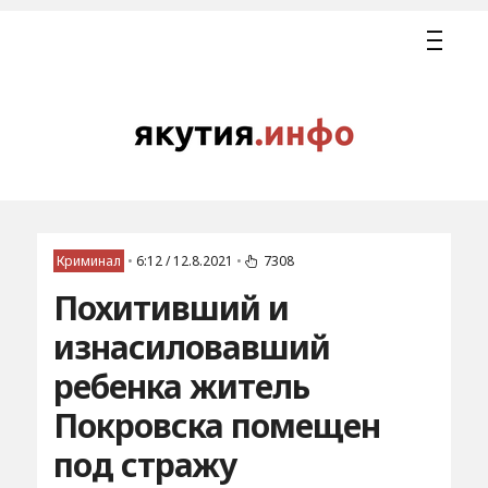
Криминал
•
6:12 / 12.8.2021
•
7308
Похитивший и
изнасиловавший
ребенка житель
Покровска помещен
под стражу