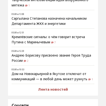
творческой интеллигенции идеи вооруженного
мятежа
1
05.08 в 13:30
Саргылана Степанова назначена начальником
Департамента ЖКХ и энергетики
05.08 в 12:51
Кремлёвские сигналы: о чём говорит встреча
Путина с Маринычевым
7
05.08 в 12:29
Андрею Борисову присвоено звание Героя Труда
России
2
05.08 в 10:53
Дом на Новокарьерной в Якутске отключат от
коммуникаций — в любой день может рухнуть
1
Лента новостей
Соцсети