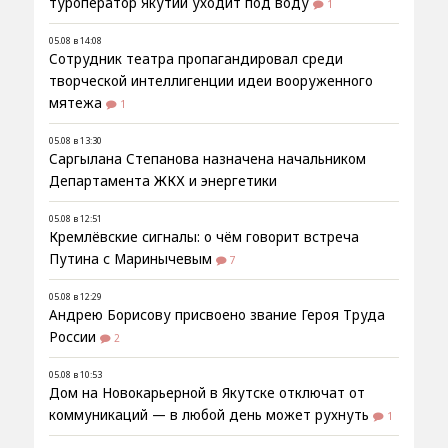
туроператор Якутии уходит под воду
1
05.08 в 14:08
Сотрудник театра пропагандировал среди
творческой интеллигенции идеи вооруженного
мятежа
1
05.08 в 13:30
Саргылана Степанова назначена начальником
Департамента ЖКХ и энергетики
05.08 в 12:51
Кремлёвские сигналы: о чём говорит встреча
Путина с Маринычевым
7
05.08 в 12:29
Андрею Борисову присвоено звание Героя Труда
России
2
05.08 в 10:53
Дом на Новокарьерной в Якутске отключат от
коммуникаций — в любой день может рухнуть
1