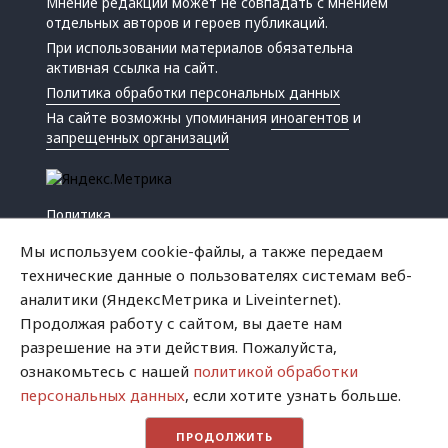
Мнение редакции может не совпадать с мнением
отдельных авторов и героев публикаций.
При использовании материалов обязательна
активная ссылка на сайт.
Политика обработки персональных данных
На сайте возможны упоминания
иноагентов
и
запрещенных организаций
Политика
Экономика
Мы используем cookie-файлы, а также передаем
Жизнь
технические данные о пользователях системам веб-
Происшествия
аналитики (ЯндексМетрика и Liveinternet).
Культура
Продолжая работу с сайтом, вы даете нам
Республика
разрешение на эти действия. Пожалуйста,
Криминал
ознакомьтесь с нашей
политикой обработки
Успех
персональных данных
, если хотите узнать больше.
Хватит это терпеть
ПРОДОЛЖИТЬ
Город