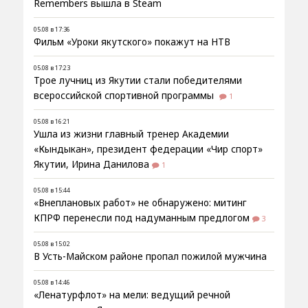
Remembers вышла в Steam
05.08 в 17:36
Фильм «Уроки якутского» покажут на НТВ
05.08 в 17:23
Трое лучниц из Якутии стали победителями
всероссийской спортивной программы
1
05.08 в 16:21
Ушла из жизни главный тренер Академии
«Кындыкан», президент федерации «Чир спорт»
Якутии, Ирина Данилова
1
05.08 в 15:44
«Внеплановых работ» не обнаружено: митинг
КПРФ перенесли под надуманным предлогом
3
05.08 в 15:02
В Усть-Майском районе пропал пожилой мужчина
05.08 в 14:46
«Ленатурфлот» на мели: ведущий речной