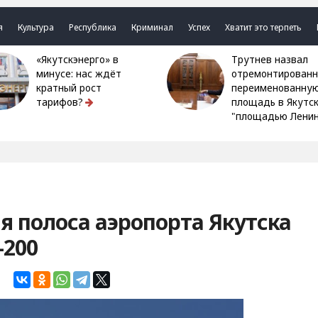
я
Культура
Республика
Криминал
Успех
Хватит это терпеть
«Якутскэнерго» в
Трутнев назвал
минусе: нас ждёт
отремонтированн
кратный рост
переименованну
тарифов?
площадь в Якутс
"площадью Ленин
я полоса аэропорта Якутска
-200