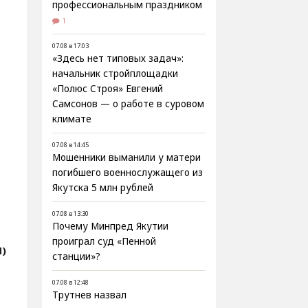
профессиональным праздником
1
07.08 в 17:03
«Здесь нет типовых задач»:
начальник стройплощадки
«Полюс Строя» Евгений
Самсонов — о работе в суровом
климате
07.08 в 14:45
Мошенники выманили у матери
погибшего военнослужащего из
Якутска 5 млн рублей
07.08 в 13:30
Почему Минпред Якутии
проиграл суд «Пенной
Я)
станции»?
,
07.08 в 12:48
Трутнев назвал