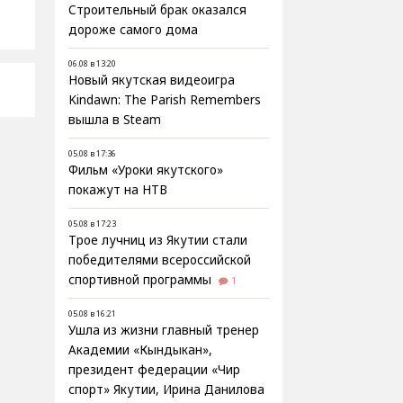
Строительный брак оказался
дороже самого дома
06.08 в 13:20
Новый якутская видеоигра
Kindawn: The Parish Remembers
вышла в Steam
05.08 в 17:36
Фильм «Уроки якутского»
покажут на НТВ
05.08 в 17:23
Трое лучниц из Якутии стали
победителями всероссийской
спортивной программы
1
05.08 в 16:21
Ушла из жизни главный тренер
Академии «Кындыкан»,
президент федерации «Чир
спорт» Якутии, Ирина Данилова