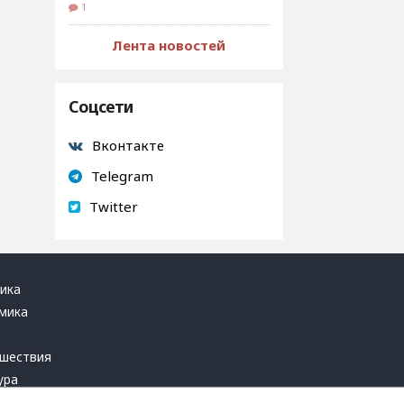
1
Лента новостей
Соцсети
Вконтакте
Telegram
Twitter
ика
мика
ь
шествия
ура
блика