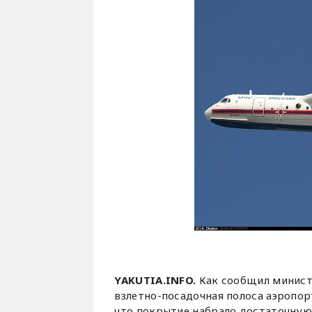
YAKUTIA.INFO.
Как сообщил минист
взлетно-посадочная полоса аэропор
что покрытие набрало достаточную