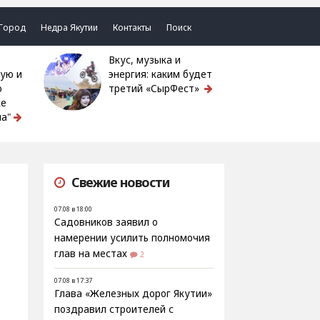
Город
Недра Якутии
Контакты
Поиск
Вкус, музыка и
ую и
энергия: каким будет
ю
третий «СырФест»
ке
а"
Свежие новости
07.08 в 18:00
Садовников заявил о
намерении усилить полномочия
глав на местах
2
07.08 в 17:37
Глава «Железных дорог Якутии»
поздравил строителей с