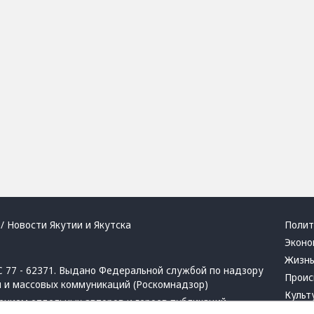
/ Новости Якутии и Якутска
Полит
Эконо
Жизн
 77 - 62371. Выдано Федеральной службой по надзору
Проис
й и массовых коммуникаций (Роскомнадзор)
Культ
ением отдельных авторов и героев публикаций.
Респу