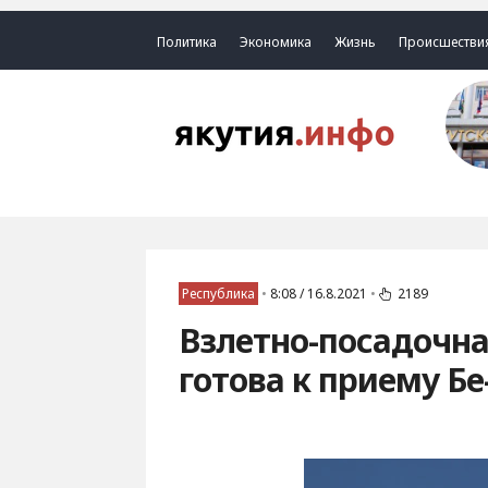
Политика
Экономика
Жизнь
Происшестви
Республика
•
8:08 / 16.8.2021
•
2189
Взлетно-посадочна
готова к приему Бе