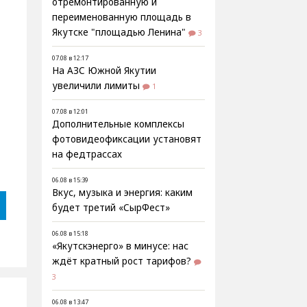
отремонтированную и
переименованную площадь в
Якутске "площадью Ленина"
3
07.08 в 12:17
На АЗС Южной Якутии
увеличили лимиты
1
07.08 в 12:01
Дополнительные комплексы
фотовидеофиксации установят
на федтрассах
06.08 в 15:39
Вкус, музыка и энергия: каким
будет третий «СырФест»
06.08 в 15:18
«Якутскэнерго» в минусе: нас
ждёт кратный рост тарифов?
3
06.08 в 13:47