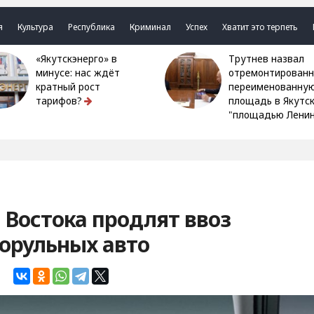
я
Культура
Республика
Криминал
Успех
Хватит это терпеть
«Якутскэнерго» в
Трутнев назвал
минусе: нас ждёт
отремонтированн
кратный рост
переименованну
тарифов?
площадь в Якутс
"площадью Ленин
Востока продлят ввоз
орульных авто