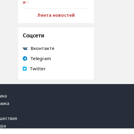
1
Лента новостей
Соцсети
Вконтакте
Telegram
Twitter
ика
мика
ь
шествия
ура
блика