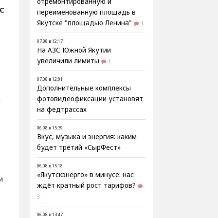
отремонтированную и
С
переименованную площадь в
Якутске "площадью Ленина"
1
07.08 в 12:17
На АЗС Южной Якутии
увеличили лимиты
1
07.08 в 12:01
Дополнительные комплексы
фотовидеофиксации установят
м
на федтрассах
06.08 в 15:39
Вкус, музыка и энергия: каким
будет третий «СырФест»
06.08 в 15:18
«Якутскэнерго» в минусе: нас
и
ждёт кратный рост тарифов?
3
06.08 в 13:47