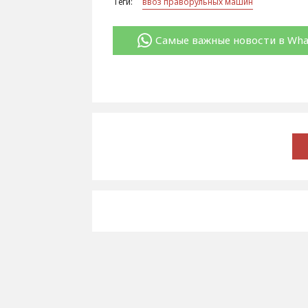
Теги:
ввоз праворульных машин
Самые важные новости в Wh