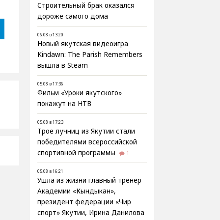
Строительный брак оказался
дороже самого дома
06.08 в 13:20
Новый якутская видеоигра
Kindawn: The Parish Remembers
вышла в Steam
05.08 в 17:36
Фильм «Уроки якутского»
покажут на НТВ
05.08 в 17:23
Трое лучниц из Якутии стали
победителями всероссийской
спортивной программы
1
05.08 в 16:21
Ушла из жизни главный тренер
Академии «Кындыкан»,
президент федерации «Чир
спорт» Якутии, Ирина Данилова