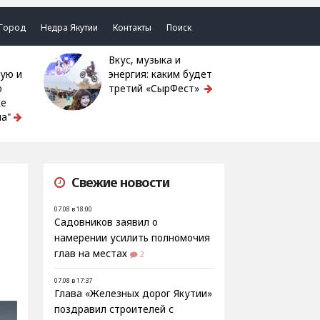
Город
Недра Якутии
Контакты
Поиск
Вкус, музыка и
ую и
энергия: каким будет
ю
третий «СырФест»
ке
а"
Свежие новости
07.08 в 18:00
Садовников заявил о
намерении усилить полномочия
глав на местах
2
07.08 в 17:37
Глава «Железных дорог Якутии»
поздравил строителей с