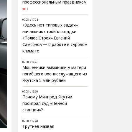
профессиональным праздником
1
07.08 в 17:03
«Здесь нет типовых задач»:
начальник стройплощадки
«Полюс Строя» Евгений
Самсонов — о работе в суровом
климате
07.08 в 14:45
Мошенники выманили у матери
погибшего военнослужащего из
Якутска 5 млн рублей
07.08 в 13:30
Почему Минпред Якутии
проиграл суд «Пенной
станции»?
07.08 в 12:48
Трутнев назвал