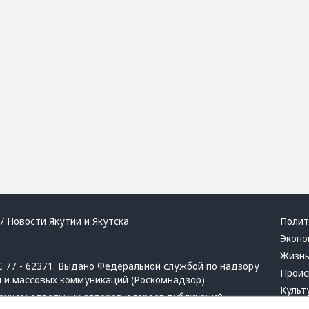
/ Новости Якутии и Якутска
Полит
Эконо
Жизн
 77 - 62371. Выдано Федеральной службой по надзору
Проис
й и массовых коммуникаций (Роскомнадзор)
Культ
ением отдельных авторов и героев публикаций.
Респу