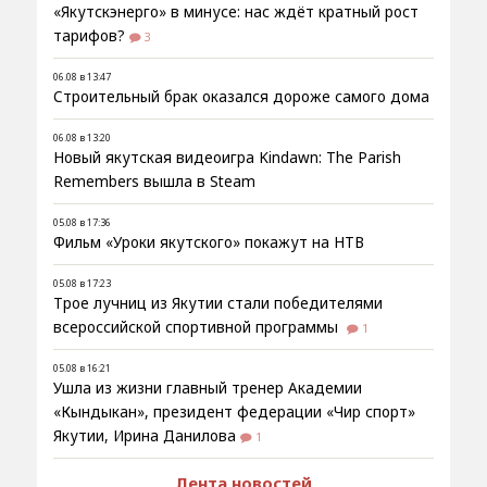
«Якутскэнерго» в минусе: нас ждёт кратный рост
тарифов?
3
06.08 в 13:47
Строительный брак оказался дороже самого дома
06.08 в 13:20
Новый якутская видеоигра Kindawn: The Parish
Remembers вышла в Steam
05.08 в 17:36
Фильм «Уроки якутского» покажут на НТВ
05.08 в 17:23
Трое лучниц из Якутии стали победителями
всероссийской спортивной программы
1
05.08 в 16:21
Ушла из жизни главный тренер Академии
«Кындыкан», президент федерации «Чир спорт»
Якутии, Ирина Данилова
1
Лента новостей