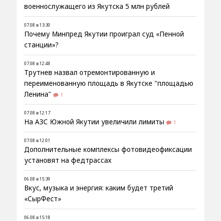
военнослужащего из Якутска 5 млн рублей
07.08 в 13:30
Почему Минпред Якутии проиграл суд «Пенной
станции»?
07.08 в 12:48
Трутнев назвал отремонтированную и
переименованную площадь в Якутске "площадью
Ленина"
1
07.08 в 12:17
На АЗС Южной Якутии увеличили лимиты
1
07.08 в 12:01
Дополнительные комплексы фотовидеофиксации
установят на федтрассах
06.08 в 15:39
Вкус, музыка и энергия: каким будет третий
«СырФест»
06.08 в 15:18