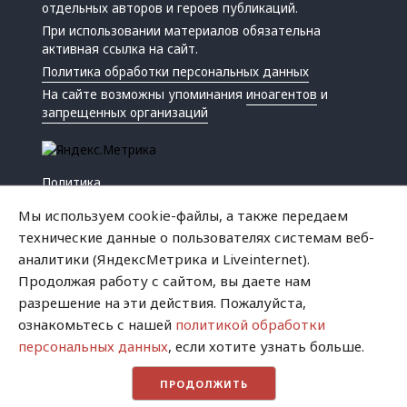
отдельных авторов и героев публикаций.
При использовании материалов обязательна
активная ссылка на сайт.
Политика обработки персональных данных
На сайте возможны упоминания
иноагентов
и
запрещенных организаций
Политика
Экономика
Мы используем cookie-файлы, а также передаем
Жизнь
технические данные о пользователях системам веб-
Происшествия
аналитики (ЯндексМетрика и Liveinternet).
Культура
Продолжая работу с сайтом, вы даете нам
Республика
разрешение на эти действия. Пожалуйста,
Криминал
ознакомьтесь с нашей
политикой обработки
Успех
персональных данных
, если хотите узнать больше.
Хватит это терпеть
ПРОДОЛЖИТЬ
Город