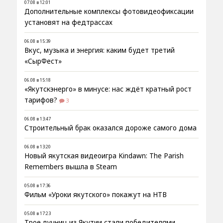
07.08 в 12:01
Дополнительные комплексы фотовидеофиксации
установят на федтрассах
06.08 в 15:39
Вкус, музыка и энергия: каким будет третий
«СырФест»
06.08 в 15:18
«Якутскэнерго» в минусе: нас ждёт кратный рост
тарифов?
3
06.08 в 13:47
Строительный брак оказался дороже самого дома
06.08 в 13:20
Новый якутская видеоигра Kindawn: The Parish
Remembers вышла в Steam
05.08 в 17:36
Фильм «Уроки якутского» покажут на НТВ
05.08 в 17:23
Трое лучниц из Якутии стали победителями