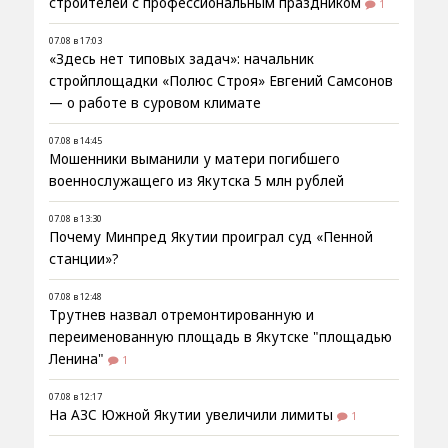
строителей с профессиональным праздником
1
07.08 в 17:03
«Здесь нет типовых задач»: начальник
стройплощадки «Полюс Строя» Евгений Самсонов
— о работе в суровом климате
07.08 в 14:45
Мошенники выманили у матери погибшего
военнослужащего из Якутска 5 млн рублей
07.08 в 13:30
Почему Минпред Якутии проиграл суд «Пенной
станции»?
07.08 в 12:48
Трутнев назвал отремонтированную и
переименованную площадь в Якутске "площадью
Ленина"
1
07.08 в 12:17
На АЗС Южной Якутии увеличили лимиты
1