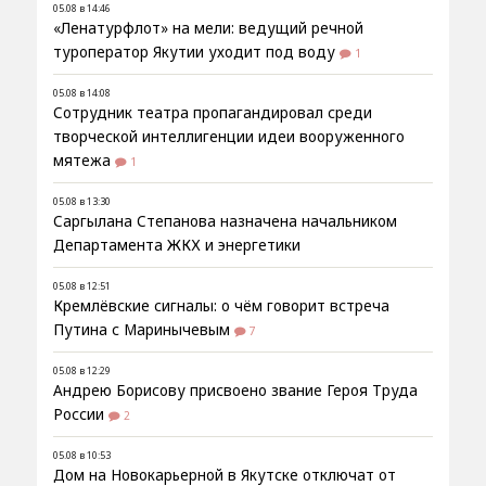
05.08 в 14:46
«Ленатурфлот» на мели: ведущий речной
туроператор Якутии уходит под воду
1
05.08 в 14:08
Сотрудник театра пропагандировал среди
творческой интеллигенции идеи вооруженного
мятежа
1
05.08 в 13:30
Саргылана Степанова назначена начальником
Департамента ЖКХ и энергетики
05.08 в 12:51
Кремлёвские сигналы: о чём говорит встреча
Путина с Маринычевым
7
05.08 в 12:29
Андрею Борисову присвоено звание Героя Труда
России
2
05.08 в 10:53
Дом на Новокарьерной в Якутске отключат от