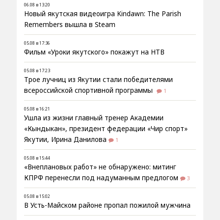
06.08 в 13:20
Новый якутская видеоигра Kindawn: The Parish
Remembers вышла в Steam
05.08 в 17:36
Фильм «Уроки якутского» покажут на НТВ
05.08 в 17:23
Трое лучниц из Якутии стали победителями
всероссийской спортивной программы
1
05.08 в 16:21
Ушла из жизни главный тренер Академии
«Кындыкан», президент федерации «Чир спорт»
Якутии, Ирина Данилова
1
05.08 в 15:44
«Внеплановых работ» не обнаружено: митинг
КПРФ перенесли под надуманным предлогом
3
05.08 в 15:02
В Усть-Майском районе пропал пожилой мужчина