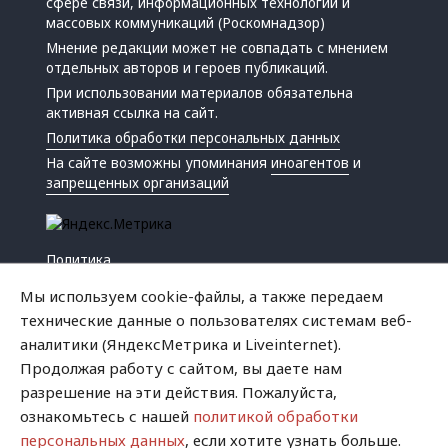
сфере связи, информационных технологий и
массовых коммуникаций (Роскомнадзор)
Мнение редакции может не совпадать с мнением
отдельных авторов и героев публикаций.
При использовании материалов обязательна
активная ссылка на сайт.
Политика обработки персональных данных
На сайте возможны упоминания
иноагентов
и
запрещенных организаций
Политика
Экономика
Мы используем cookie-файлы, а также передаем
Жизнь
технические данные о пользователях системам веб-
Происшествия
аналитики (ЯндексМетрика и Liveinternet).
Культура
Продолжая работу с сайтом, вы даете нам
Республика
разрешение на эти действия. Пожалуйста,
Криминал
ознакомьтесь с нашей
политикой обработки
Успех
персональных данных
, если хотите узнать больше.