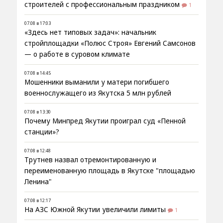
строителей с профессиональным праздником
1
07.08 в 17:03
«Здесь нет типовых задач»: начальник
стройплощадки «Полюс Строя» Евгений Самсонов
— о работе в суровом климате
07.08 в 14:45
Мошенники выманили у матери погибшего
военнослужащего из Якутска 5 млн рублей
07.08 в 13:30
Почему Минпред Якутии проиграл суд «Пенной
станции»?
07.08 в 12:48
Трутнев назвал отремонтированную и
переименованную площадь в Якутске "площадью
Ленина"
07.08 в 12:17
На АЗС Южной Якутии увеличили лимиты
1