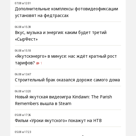
07.08 в 12:01
Дополнительные комплексы фотовидеофиксации
установят на федтрассах
06.08 в 15:39
Вкус, музыка и энергия: каким будет третий
«СырФест»
06.08 в 15:18
«Якутскэнерго» в минусе: нас ждёт кратный рост
тарифов?
1
06.08 в 13:47
Строительный брак оказался дороже самого дома
06.08 в 13:20
Новый якутская видеоигра Kindawn: The Parish
Remembers вышла в Steam
05.08 в 17:36
Фильм «Уроки якутского» покажут на НТВ
05.08 в 17:23