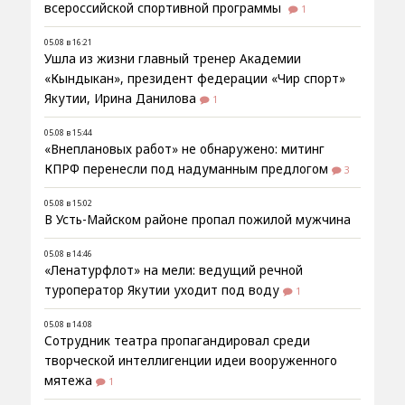
всероссийской спортивной программы
1
05.08 в 16:21
Ушла из жизни главный тренер Академии
«Кындыкан», президент федерации «Чир спорт»
Якутии, Ирина Данилова
1
05.08 в 15:44
«Внеплановых работ» не обнаружено: митинг
КПРФ перенесли под надуманным предлогом
3
05.08 в 15:02
В Усть-Майском районе пропал пожилой мужчина
05.08 в 14:46
«Ленатурфлот» на мели: ведущий речной
туроператор Якутии уходит под воду
1
05.08 в 14:08
Сотрудник театра пропагандировал среди
творческой интеллигенции идеи вооруженного
мятежа
1