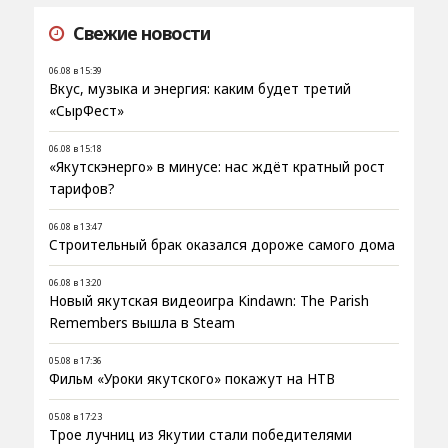
Свежие новости
06.08 в 15:39
Вкус, музыка и энергия: каким будет третий
«СырФест»
06.08 в 15:18
«Якутскэнерго» в минусе: нас ждёт кратный рост
тарифов?
06.08 в 13:47
Строительный брак оказался дороже самого дома
06.08 в 13:20
Новый якутская видеоигра Kindawn: The Parish
Remembers вышла в Steam
05.08 в 17:36
Фильм «Уроки якутского» покажут на НТВ
05.08 в 17:23
Трое лучниц из Якутии стали победителями