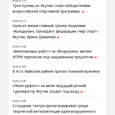
05.08 в 17:23
Трое лучниц из Якутии стали победителями
всероссийской спортивной программы
1
05.08 в 16:21
Ушла из жизни главный тренер Академии
«Кындыкан», президент федерации «Чир спорт»
Якутии, Ирина Данилова
1
05.08 в 15:44
«Внеплановых работ» не обнаружено: митинг
КПРФ перенесли под надуманным предлогом
3
05.08 в 15:02
В Усть-Майском районе пропал пожилой мужчина
05.08 в 14:46
«Ленатурфлот» на мели: ведущий речной
туроператор Якутии уходит под воду
2
05.08 в 14:08
Сотрудник театра пропагандировал среди
творческой интеллигенции идеи вооруженного