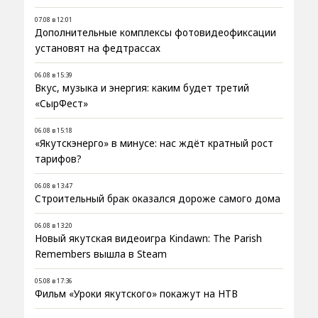
07.08 в 12:01
Дополнительные комплексы фотовидеофиксации
установят на федтрассах
06.08 в 15:39
Вкус, музыка и энергия: каким будет третий
«СырФест»
06.08 в 15:18
«Якутскэнерго» в минусе: нас ждёт кратный рост
тарифов?
06.08 в 13:47
Строительный брак оказался дороже самого дома
06.08 в 13:20
Новый якутская видеоигра Kindawn: The Parish
Remembers вышла в Steam
05.08 в 17:36
Фильм «Уроки якутского» покажут на НТВ