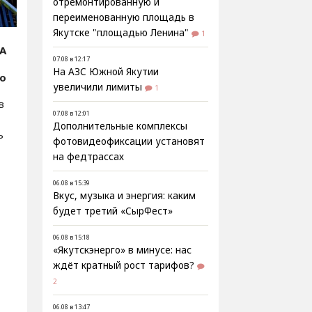
отремонтированную и
переименованную площадь в
Якутске "площадью Ленина"
1
А
07.08 в 12:17
На АЗС Южной Якутии
фо
увеличили лимиты
1
в
07.08 в 12:01
Дополнительные комплексы
ь
фотовидеофиксации установят
на федтрассах
06.08 в 15:39
Вкус, музыка и энергия: каким
будет третий «СырФест»
06.08 в 15:18
«Якутскэнерго» в минусе: нас
ждёт кратный рост тарифов?
2
06.08 в 13:47