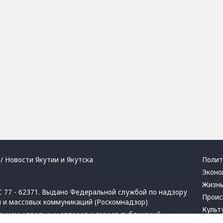
/ Новости Якутии и Якутска
Полит
Эконо
Жизн
 77 - 62371. Выдано Федеральной службой по надзору
Проис
й и массовых коммуникаций (Роскомнадзор)
Культ
ением отдельных авторов и героев публикаций.
Респу