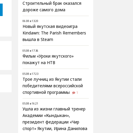
Строительный брак оказался
дороже самого дома
06.08 в 13:20
Новый якутская видеоигра
Kindawn: The Parish Remembers
вышла в Steam
05.08 в 17:36
Фильм «Уроки якутского»
покажут на НТВ
05.08 в 17:23
Трое лучниц из Якутии стали
победителями всероссийской
спортивной программы
1
05.08 в 16:21
Ушла из жизни главный тренер
Академии «Кындыкан»,
президент федерации «Чир
спорт» Якутии, Ирина Данилова