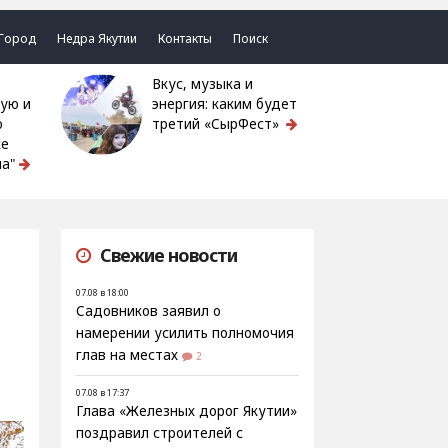
Город
Недра Якутии
Контакты
Поиск
Вкус, музыка и
ую и
энергия: каким будет
ю
третий «СырФест»
ке
а"
Свежие новости
07.08 в 18:00
Садовников заявил о
намерении усилить полномочия
глав на местах
2
07.08 в 17:37
Глава «Железных дорог Якутии»
поздравил строителей с