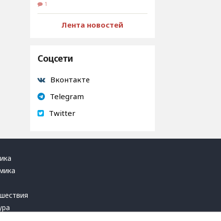
1
Лента новостей
Соцсети
Вконтакте
Telegram
Twitter
ика
мика
ь
шествия
ура
блика