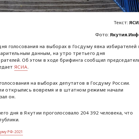
Текст:
ЯСИ
Фото:
Якутия.Ин
дня голосования на выборах в Госдуму явка избирателей 
варительным данным, на утро третьего дня
ирателей. Об этом в ходе брифинга сообщил председател
редает
ЯСИА
.
голосования на выборах депутатов в Госдуму России.
ии открылись вовремя и в штатном режиме начали
зал он.
его дня в Якутии проголосовало 204 392 человека, что
публики.
уму РФ-2021