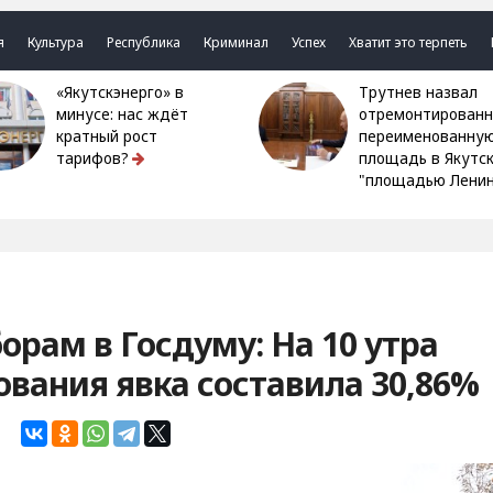
я
Культура
Республика
Криминал
Успех
Хватит это терпеть
«Якутскэнерго» в
Трутнев назвал
минусе: нас ждёт
отремонтированн
кратный рост
переименованну
тарифов?
площадь в Якутс
"площадью Ленин
орам в Госдуму: На 10 утра
ования явка составила 30,86%