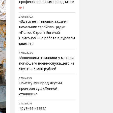
профессиональным праздником
1
07.08 в 17:03
«Здесь нет типовых задач»:
начальник стройплощадки
«Полюс Строя» Евгений
Самсонов — о работе в суровом
климате
07.08 в 14:45
Мошенники выманили у матери
погибшего военнослужащего из
Якутска 5 млн рублей
07.08 в 13:30
Почему Минпред Якутии
проиграл суд «Пенной
станции»?
07.08 в 12:48
Трутнев назвал