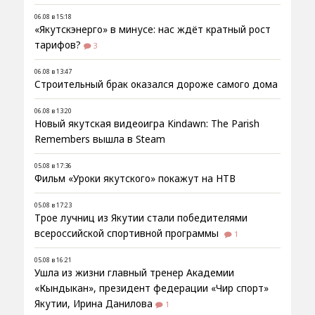
06.08 в 15:18
«Якутскэнерго» в минусе: нас ждёт кратный рост
тарифов?
3
06.08 в 13:47
Строительный брак оказался дороже самого дома
06.08 в 13:20
Новый якутская видеоигра Kindawn: The Parish
Remembers вышла в Steam
05.08 в 17:36
Фильм «Уроки якутского» покажут на НТВ
05.08 в 17:23
Трое лучниц из Якутии стали победителями
всероссийской спортивной программы
1
05.08 в 16:21
Ушла из жизни главный тренер Академии
«Кындыкан», президент федерации «Чир спорт»
Якутии, Ирина Данилова
1