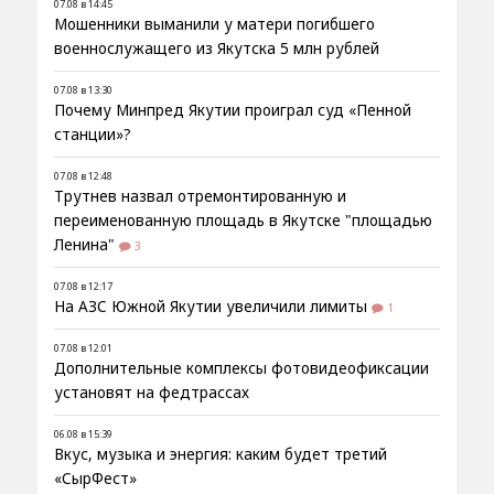
07.08 в 14:45
Мошенники выманили у матери погибшего
военнослужащего из Якутска 5 млн рублей
07.08 в 13:30
Почему Минпред Якутии проиграл суд «Пенной
станции»?
07.08 в 12:48
Трутнев назвал отремонтированную и
переименованную площадь в Якутске "площадью
Ленина"
3
07.08 в 12:17
На АЗС Южной Якутии увеличили лимиты
1
07.08 в 12:01
Дополнительные комплексы фотовидеофиксации
установят на федтрассах
06.08 в 15:39
Вкус, музыка и энергия: каким будет третий
«СырФест»