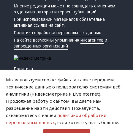
Мнение редакции может не совпадать с мнением
отдельных авторов и героев публикаций.
При использовании материалов обязательна
активная ссылка на сайт.
Политика обработки персональных данных
На сайте возможны упоминания
иноагентов
и
запрещенных организаций
Политика
Экономика
Мы используем cookie-файлы, а также передаем
Жизнь
технические данные о пользователях системам веб-
Происшествия
аналитики (ЯндексМетрика и Liveinternet).
Культура
Продолжая работу с сайтом, вы даете нам
Республика
разрешение на эти действия. Пожалуйста,
Криминал
ознакомьтесь с нашей
политикой обработки
Успех
персональных данных
, если хотите узнать больше.
Хватит это терпеть