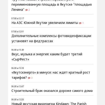
переименованную площадь в Якутске "площадью
Ленина"
2
07.08 в 12:17
На АЗС Южной Якутии увеличили лимиты
1
07.08 в 12:01
Дополнительные комплексы фотовидеофиксации
установят на федтрассах
06.08 в 15:39
Вкус, музыка и энергия: каким будет третий
«СырФест»
06.08 в 15:18
«Якутскэнерго» в минусе: нас ждёт кратный рост
тарифов?
3
06.08 в 13:47
Строительный брак оказался дороже самого дома
06.08 в 13:20
Новый якутская видеоигра Kindawn: The Parish