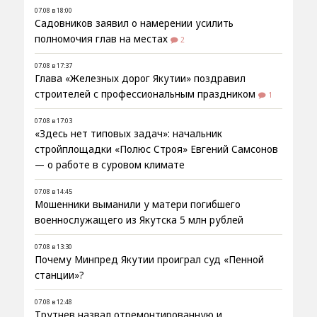
07.08 в 18:00
Садовников заявил о намерении усилить
полномочия глав на местах
2
07.08 в 17:37
Глава «Железных дорог Якутии» поздравил
строителей с профессиональным праздником
1
07.08 в 17:03
«Здесь нет типовых задач»: начальник
стройплощадки «Полюс Строя» Евгений Самсонов
— о работе в суровом климате
07.08 в 14:45
Мошенники выманили у матери погибшего
военнослужащего из Якутска 5 млн рублей
07.08 в 13:30
Почему Минпред Якутии проиграл суд «Пенной
станции»?
07.08 в 12:48
Трутнев назвал отремонтированную и