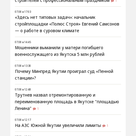
строителей с профессиональным праздником
1
07.08 в 17:03
«Здесь нет типовых задач»: начальник
стройплощадки «Полюс Строя» Евгений Самсонов
— о работе в суровом климате
07.08 в 14:45
Мошенники выманили у матери погибшего
военнослужащего из Якутска 5 млн рублей
07.08 в 13:30
Почему Минпред Якутии проиграл суд «Пенной
станции»?
07.08 в 12:48
Трутнев назвал отремонтированную и
переименованную площадь в Якутске "площадью
Ленина"
1
07.08 в 12:17
На АЗС Южной Якутии увеличили лимиты
1