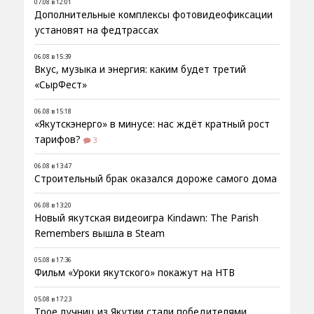
07.08 в 12:01
Дополнительные комплексы фотовидеофиксации
установят на федтрассах
06.08 в 15:39
Вкус, музыка и энергия: каким будет третий
«СырФест»
06.08 в 15:18
«Якутскэнерго» в минусе: нас ждёт кратный рост
тарифов?
3
06.08 в 13:47
Строительный брак оказался дороже самого дома
06.08 в 13:20
Новый якутская видеоигра Kindawn: The Parish
Remembers вышла в Steam
05.08 в 17:36
Фильм «Уроки якутского» покажут на НТВ
05.08 в 17:23
Трое лучниц из Якутии стали победителями