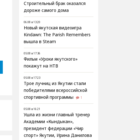
Строительный брак оказался
дороже самого дома
06.08 в 13:20
Новый якутская видеоигра
Kindawn: The Parish Remembers
вышла в Steam
05.08 в 17:36
Фильм «Уроки якутского»
покажут на НТВ
05.08 в 17:23
Трое лучниц из Якутии стали
победителями всероссийской
спортивной программы
1
05.08 в 16:21
Ушла из жизни главный тренер
Академии «Кындыкан»,
президент федерации «Чир
спорт» Якутии, Ирина Данилова