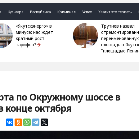
я
Культура
Республика
Криминал
Успех
Хватит это терпеть
«Якутскэнерго» в
Трутнев назвал
минусе: нас ждёт
отремонтированн
кратный рост
переименованну
тарифов?
площадь в Якутс
"площадью Ленин
рта по Окружному шоссе в
в конце октября