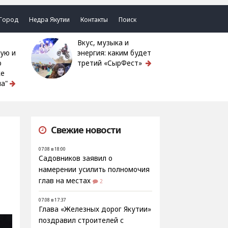
Город
Недра Якутии
Контакты
Поиск
Вкус, музыка и
ую и
энергия: каким будет
ю
третий «СырФест»
ке
а"
Свежие новости
07.08 в 18:00
Садовников заявил о
намерении усилить полномочия
глав на местах
2
07.08 в 17:37
Глава «Железных дорог Якутии»
поздравил строителей с