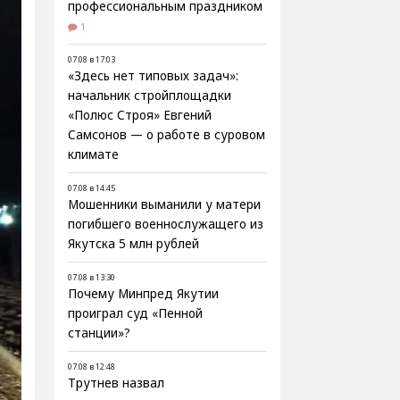
профессиональным праздником
1
07.08 в 17:03
«Здесь нет типовых задач»:
начальник стройплощадки
«Полюс Строя» Евгений
Самсонов — о работе в суровом
климате
07.08 в 14:45
Мошенники выманили у матери
погибшего военнослужащего из
Якутска 5 млн рублей
07.08 в 13:30
Почему Минпред Якутии
проиграл суд «Пенной
станции»?
07.08 в 12:48
Трутнев назвал