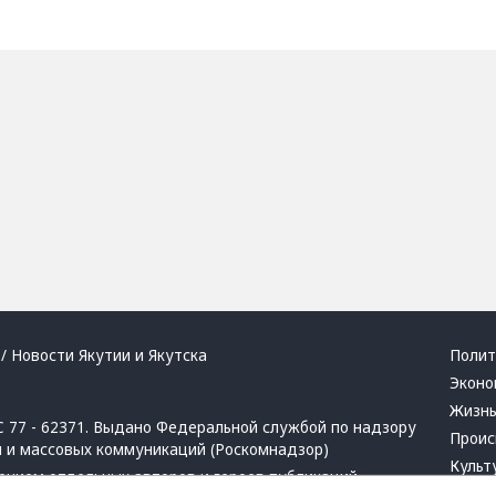
/ Новости Якутии и Якутска
Полит
Эконо
Жизн
 77 - 62371. Выдано Федеральной службой по надзору
Проис
й и массовых коммуникаций (Роскомнадзор)
Культ
ением отдельных авторов и героев публикаций.
Респу