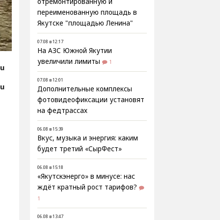
отремонтированную и
переименованную площадь в
Якутске "площадью Ленина"
07.08 в 12:17
На АЗС Южной Якутии
увеличили лимиты
1
ru
07.08 в 12:01
ru
Дополнительные комплексы
фотовидеофиксации установят
на федтрассах
06.08 в 15:39
Вкус, музыка и энергия: каким
будет третий «СырФест»
06.08 в 15:18
«Якутскэнерго» в минусе: нас
ждёт кратный рост тарифов?
1
06.08 в 13:47