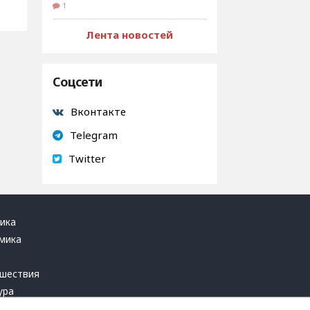
1
Лента новостей
Соцсети
Вконтакте
Telegram
Twitter
ика
мика
ь
шествия
ура
блика