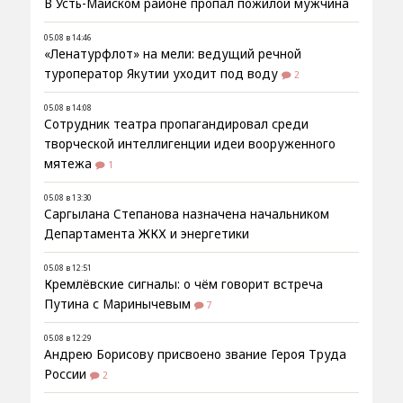
В Усть-Майском районе пропал пожилой мужчина
05.08 в 14:46
«Ленатурфлот» на мели: ведущий речной
туроператор Якутии уходит под воду
2
05.08 в 14:08
Сотрудник театра пропагандировал среди
творческой интеллигенции идеи вооруженного
мятежа
1
05.08 в 13:30
Саргылана Степанова назначена начальником
Департамента ЖКХ и энергетики
05.08 в 12:51
Кремлёвские сигналы: о чём говорит встреча
Путина с Маринычевым
7
05.08 в 12:29
Андрею Борисову присвоено звание Героя Труда
России
2