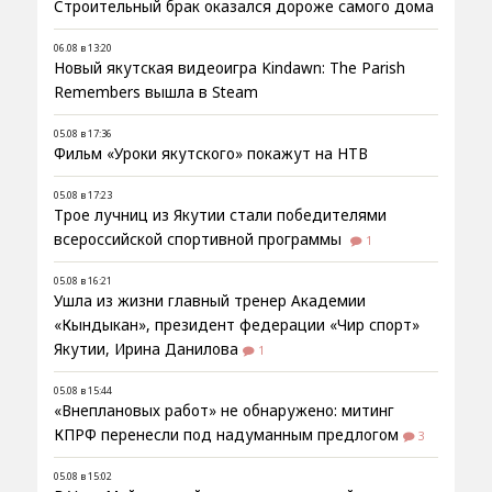
Строительный брак оказался дороже самого дома
06.08 в 13:20
Новый якутская видеоигра Kindawn: The Parish
Remembers вышла в Steam
05.08 в 17:36
Фильм «Уроки якутского» покажут на НТВ
05.08 в 17:23
Трое лучниц из Якутии стали победителями
всероссийской спортивной программы
1
05.08 в 16:21
Ушла из жизни главный тренер Академии
«Кындыкан», президент федерации «Чир спорт»
Якутии, Ирина Данилова
1
05.08 в 15:44
«Внеплановых работ» не обнаружено: митинг
КПРФ перенесли под надуманным предлогом
3
05.08 в 15:02