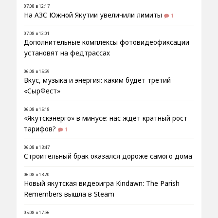
07.08 в 12:17
На АЗС Южной Якутии увеличили лимиты
1
07.08 в 12:01
Дополнительные комплексы фотовидеофиксации
установят на федтрассах
06.08 в 15:39
Вкус, музыка и энергия: каким будет третий
«СырФест»
06.08 в 15:18
«Якутскэнерго» в минусе: нас ждёт кратный рост
тарифов?
1
06.08 в 13:47
Строительный брак оказался дороже самого дома
06.08 в 13:20
Новый якутская видеоигра Kindawn: The Parish
Remembers вышла в Steam
05.08 в 17:36