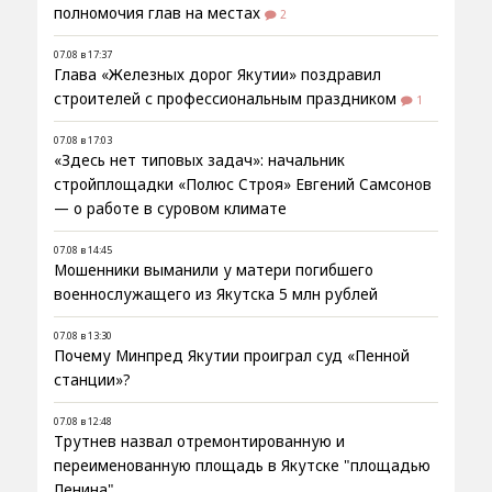
полномочия глав на местах
2
07.08 в 17:37
Глава «Железных дорог Якутии» поздравил
строителей с профессиональным праздником
1
07.08 в 17:03
«Здесь нет типовых задач»: начальник
стройплощадки «Полюс Строя» Евгений Самсонов
— о работе в суровом климате
07.08 в 14:45
Мошенники выманили у матери погибшего
военнослужащего из Якутска 5 млн рублей
07.08 в 13:30
Почему Минпред Якутии проиграл суд «Пенной
станции»?
07.08 в 12:48
Трутнев назвал отремонтированную и
переименованную площадь в Якутске "площадью
Ленина"