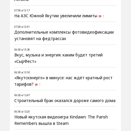
07.08 в 12:17
На АЗС Южной Якутии увеличили лимиты
1
07.08 в 12:01
Дополнительные комплексы фотовидеофиксации
установят на федтрассах
06.08 в 15:39
Вкус, музыка и энергия: каким будет третий
«СырФест»
06.08 в 15:18
«Якутскэнерго» в минусе: нас ждёт кратный рост
тарифов?
1
06.08 в 13:47
Строительный брак оказался дороже самого дома
06.08 в 13:20
Новый якутская видеоигра Kindawn: The Parish
Remembers вышла в Steam