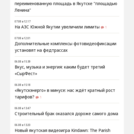
переименованную площадь в Якутске "площадью
Ленина"
07.08 в 12:17
На АЗС Южной Якутии увеличили лимиты
1
07.08 в 12:01
Дополнительные комплексы фотовидеофиксации
установят на федтрассах
06.08 в 15:39
Вкус, музыка и энергия: каким будет третий
«СырФест»
06.08 в 15:18
«Якутскэнерго» в минусе: нас ждёт кратный рост
тарифов?
1
06.08 в 13:47
Строительный брак оказался дороже самого дома
06.08 в 13:20
Новый якутская видеоигра Kindawn: The Parish