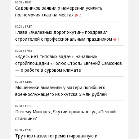
07.08 в 18:00
Садовников заявил о намерении усилить
полномочия глав на местах
2
07.08 в 17:37
Глава «Железных дорог Якутии» поздравил
строителей с профессиональным праздником
1
07.08 в 17:03
«Здесь нет типовых задач»: начальник
стройплощадки «Полюс Строя» Евгений Самсонов
— о работе в суровом климате
07.08 в 14:45
Мошенники выманили у матери погибшего
военнослужащего из Якутска 5 млн рублей
07.08 в 13:30
Почему Минпред Якутии проиграл суд «Пенной
станции»?
07.08 в 12:48
Трутнев назвал отремонтированную и