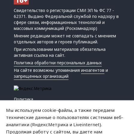
Свидетельство о регистрации СМИ ЭЛ № ФС 77 -
62371. Выдано Федеральной службой по надзору в
сфере связи, информационных технологий и
массовых коммуникаций (Роскомнадзор)
Мнение редакции может не совпадать с мнением
отдельных авторов и героев публикаций.
При использовании материалов обязательна
активная ссылка на сайт.
Политика обработки персональных данных
На сайте возможны упоминания
иноагентов
и
запрещенных организаций
Политика
Экономика
Мы используем cookie-файлы, а также передаем
Жизнь
технические данные о пользователях системам веб-
Происшествия
аналитики (ЯндексМетрика и Liveinternet).
Культура
Продолжая работу с сайтом, вы даете нам