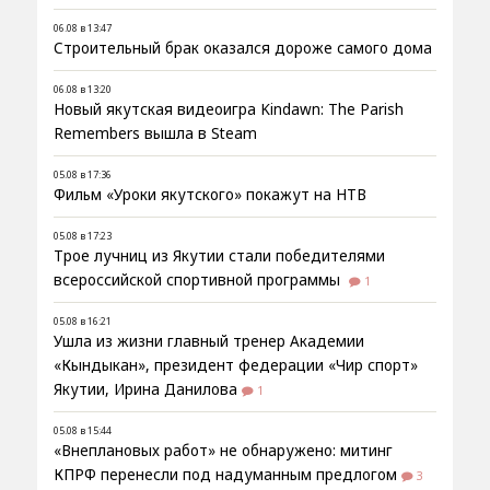
06.08 в 13:47
Строительный брак оказался дороже самого дома
06.08 в 13:20
Новый якутская видеоигра Kindawn: The Parish
Remembers вышла в Steam
05.08 в 17:36
Фильм «Уроки якутского» покажут на НТВ
05.08 в 17:23
Трое лучниц из Якутии стали победителями
всероссийской спортивной программы
1
05.08 в 16:21
Ушла из жизни главный тренер Академии
«Кындыкан», президент федерации «Чир спорт»
Якутии, Ирина Данилова
1
05.08 в 15:44
«Внеплановых работ» не обнаружено: митинг
КПРФ перенесли под надуманным предлогом
3