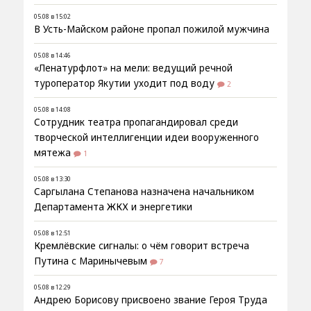
05.08 в 15:02
В Усть-Майском районе пропал пожилой мужчина
05.08 в 14:46
«Ленатурфлот» на мели: ведущий речной
туроператор Якутии уходит под воду
2
05.08 в 14:08
Сотрудник театра пропагандировал среди
творческой интеллигенции идеи вооруженного
мятежа
1
05.08 в 13:30
Саргылана Степанова назначена начальником
Департамента ЖКХ и энергетики
05.08 в 12:51
Кремлёвские сигналы: о чём говорит встреча
Путина с Маринычевым
7
05.08 в 12:29
Андрею Борисову присвоено звание Героя Труда