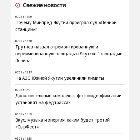
Свежие новости
07.08 в 13:30
Почему Минпред Якутии проиграл суд «Пенной
станции»?
07.08 в 12:48
Трутнев назвал отремонтированную и
переименованную площадь в Якутске "площадью
Ленина"
07.08 в 12:17
На АЗС Южной Якутии увеличили лимиты
07.08 в 12:01
Дополнительные комплексы фотовидеофиксации
установят на федтрассах
06.08 в 15:39
Вкус, музыка и энергия: каким будет третий
«СырФест»
06.08 в 15:18