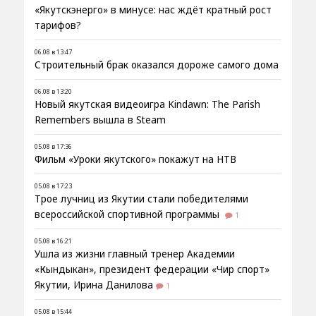
«Якутскэнерго» в минусе: нас ждёт кратный рост
тарифов?
06.08 в 13:47
Строительный брак оказался дороже самого дома
06.08 в 13:20
Новый якутская видеоигра Kindawn: The Parish
Remembers вышла в Steam
05.08 в 17:36
Фильм «Уроки якутского» покажут на НТВ
05.08 в 17:23
Трое лучниц из Якутии стали победителями
всероссийской спортивной программы
1
05.08 в 16:21
Ушла из жизни главный тренер Академии
«Кындыкан», президент федерации «Чир спорт»
Якутии, Ирина Данилова
1
05.08 в 15:44