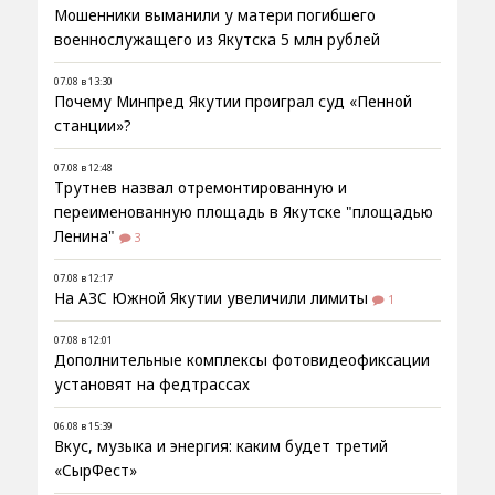
Мошенники выманили у матери погибшего
военнослужащего из Якутска 5 млн рублей
07.08 в 13:30
Почему Минпред Якутии проиграл суд «Пенной
станции»?
07.08 в 12:48
Трутнев назвал отремонтированную и
переименованную площадь в Якутске "площадью
Ленина"
3
07.08 в 12:17
На АЗС Южной Якутии увеличили лимиты
1
07.08 в 12:01
Дополнительные комплексы фотовидеофиксации
установят на федтрассах
06.08 в 15:39
Вкус, музыка и энергия: каким будет третий
«СырФест»