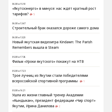
06.08 в 15:18
«Якутскэнерго» в минусе: нас ждёт кратный рост
тарифов?
5
06.08 в 13:47
Строительный брак оказался дороже самого дома
06.08 в 13:20
Новый якутская видеоигра Kindawn: The Parish
Remembers вышла в Steam
05.08 в 17:36
Фильм «Уроки якутского» покажут на НТВ
05.08 в 17:23
Трое лучниц из Якутии стали победителями
всероссийской спортивной программы
1
05.08 в 16:21
Ушла из жизни главный тренер Академии
«Кындыкан», президент федерации «Чир спорт»
Якутии, Ирина Данилова
2