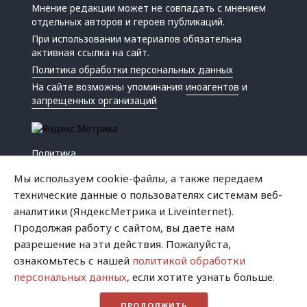
Мнение редакции может не совпадать с мнением
отдельных авторов и героев публикаций.
При использовании материалов обязательна
активная ссылка на сайт.
Политика обработки персональных данных
На сайте возможны упоминания
иноагентов
и
запрещенных организаций
Политика
Экономика
Мы используем cookie-файлы, а также передаем
Жизнь
технические данные о пользователях системам веб-
Происшествия
аналитики (ЯндексМетрика и Liveinternet).
Культура
Продолжая работу с сайтом, вы даете нам
Республика
разрешение на эти действия. Пожалуйста,
Криминал
ознакомьтесь с нашей
политикой обработки
Успех
персональных данных
, если хотите узнать больше.
Хватит это терпеть
ПРОДОЛЖИТЬ