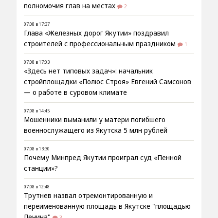
полномочия глав на местах
2
07.08 в 17:37
Глава «Железных дорог Якутии» поздравил
строителей с профессиональным праздником
1
07.08 в 17:03
«Здесь нет типовых задач»: начальник
стройплощадки «Полюс Строя» Евгений Самсонов
— о работе в суровом климате
07.08 в 14:45
Мошенники выманили у матери погибшего
военнослужащего из Якутска 5 млн рублей
07.08 в 13:30
Почему Минпред Якутии проиграл суд «Пенной
станции»?
07.08 в 12:48
Трутнев назвал отремонтированную и
переименованную площадь в Якутске "площадью
Ленина"
3