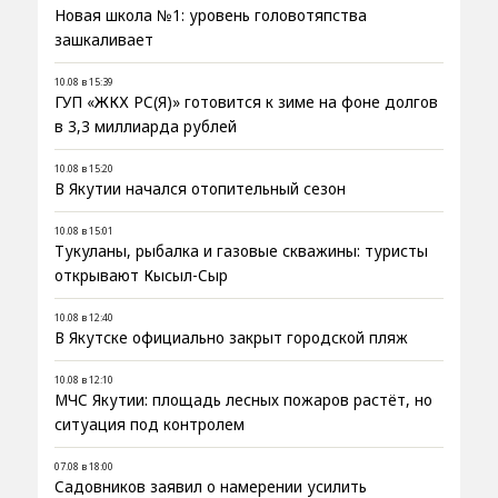
Новая школа №1: уровень головотяпства
зашкаливает
10.08 в 15:39
ГУП «ЖКХ РС(Я)» готовится к зиме на фоне долгов
в 3,3 миллиарда рублей
10.08 в 15:20
В Якутии начался отопительный сезон
10.08 в 15:01
Тукуланы, рыбалка и газовые скважины: туристы
открывают Кысыл-Сыр
10.08 в 12:40
В Якутске официально закрыт городской пляж
10.08 в 12:10
МЧС Якутии: площадь лесных пожаров растёт, но
ситуация под контролем
07.08 в 18:00
Садовников заявил о намерении усилить