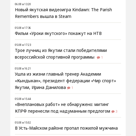
06.08 в 13:20
Новый якутская видеоигра Kindawn: The Parish
Remembers вышла в Steam
05.08 в 17:36
Фильм «Уроки якутского» покажут на НТВ
05.08 в 17:23
Трое лучниц из Якутии стали победителями
всероссийской спортивной программы
1
05.08 в 16:21
Ушла из жизни главный тренер Академии
«Кындыкан», президент федерации «Чир спорт»
Якутии, Ирина Данилова
1
05.08 в 15:44
«Внеплановых работ» не обнаружено: митинг
КПРФ перенесли под надуманным предлогом
3
05.08 в 15:02
В Усть-Майском районе пропал пожилой мужчина