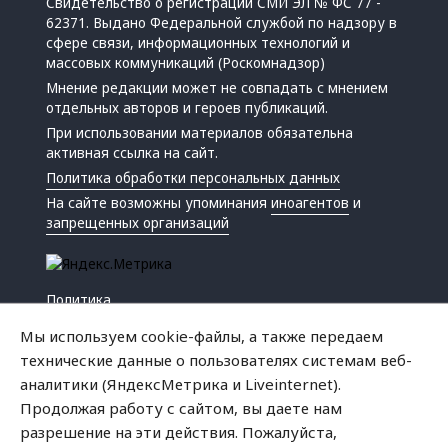
Свидетельство о регистрации СМИ ЭЛ № ФС 77 -
62371. Выдано Федеральной службой по надзору в
сфере связи, информационных технологий и
массовых коммуникаций (Роскомнадзор)
Мнение редакции может не совпадать с мнением
отдельных авторов и героев публикаций.
При использовании материалов обязательна
активная ссылка на сайт.
Политика обработки персональных данных
На сайте возможны упоминания
иноагентов
и
запрещенных организаций
Политика
Экономика
Мы используем cookie-файлы, а также передаем
Жизнь
технические данные о пользователях системам веб-
Происшествия
аналитики (ЯндексМетрика и Liveinternet).
Культура
Продолжая работу с сайтом, вы даете нам
Республика
разрешение на эти действия. Пожалуйста,