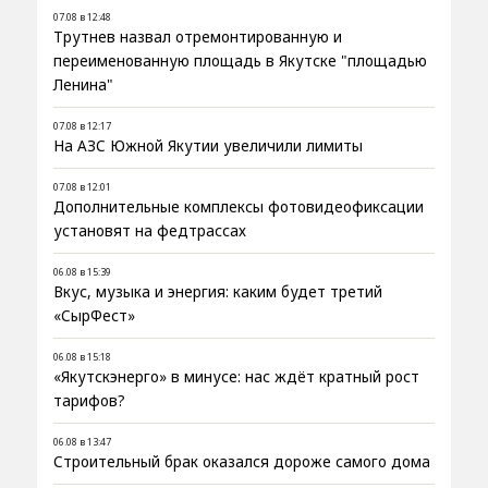
07.08 в 12:48
Трутнев назвал отремонтированную и
переименованную площадь в Якутске "площадью
Ленина"
07.08 в 12:17
На АЗС Южной Якутии увеличили лимиты
07.08 в 12:01
Дополнительные комплексы фотовидеофиксации
установят на федтрассах
06.08 в 15:39
Вкус, музыка и энергия: каким будет третий
«СырФест»
06.08 в 15:18
«Якутскэнерго» в минусе: нас ждёт кратный рост
тарифов?
06.08 в 13:47
Строительный брак оказался дороже самого дома