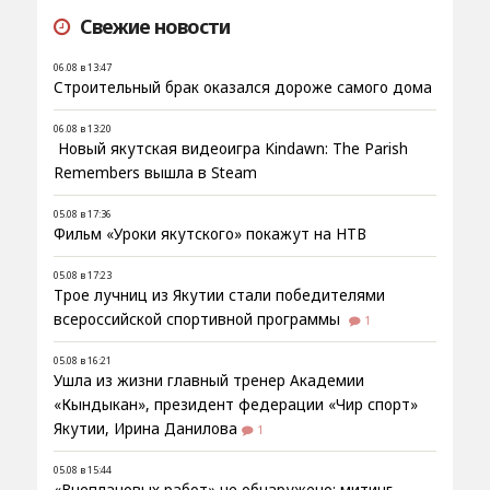
Свежие новости
06.08 в 13:47
Строительный брак оказался дороже самого дома
06.08 в 13:20
Новый якутская видеоигра Kindawn: The Parish
Remembers вышла в Steam
05.08 в 17:36
Фильм «Уроки якутского» покажут на НТВ
05.08 в 17:23
Трое лучниц из Якутии стали победителями
всероссийской спортивной программы
1
05.08 в 16:21
Ушла из жизни главный тренер Академии
«Кындыкан», президент федерации «Чир спорт»
Якутии, Ирина Данилова
1
05.08 в 15:44
«Внеплановых работ» не обнаружено: митинг