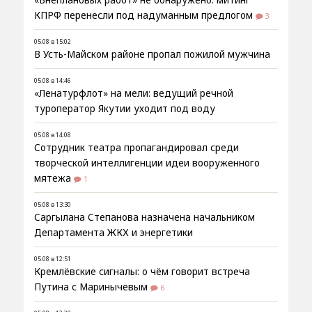
КПРФ перенесли под надуманным предлогом
3
05.08 в 15:02
В Усть-Майском районе пропал пожилой мужчина
05.08 в 14:46
«Ленатурфлот» на мели: ведущий речной
туроператор Якутии уходит под воду
05.08 в 14:08
Сотрудник театра пропагандировал среди
творческой интеллигенции идеи вооруженного
мятежа
1
05.08 в 13:30
Саргылана Степанова назначена начальником
Департамента ЖКХ и энергетики
05.08 в 12:51
Кремлёвские сигналы: о чём говорит встреча
Путина с Маринычевым
6