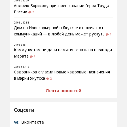
05.08 в 12:29
Андрею Борисову присвоено звание Героя Труда
России
2
05.08 в 10:53
Дом на Новокарьерной в Якутске отключат от
коммуникаций — в любой день может рухнуть
1
04.08 в 18:11
Коммунистам не дали помитинговать на площади
Марата
7
04.08 в 17:13
Садовников огласил новые кадровые назначения
в мэрии Якутска
2
Лента новостей
Соцсети
Вконтакте