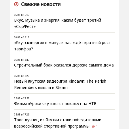
Свежие новости
06.08 в 15:39
Вкус, музыка и энергия: каким будет третий
«СырФест»
06.08 в 15:18
«Якутскэнерго» в минусе: нас ждёт кратный рост
тарифов?
06.08 в 13:47
Строительный брак оказался дороже самого дома
06.08 в 13:20
Новый якутская видеоигра Kindawn: The Parish
Remembers вышла в Steam
05.08 в 17:36
Фильм «Уроки якутского» покажут на НТВ
05.08 в 17:23
Трое лучниц из Якутии стали победителями
всероссийской спортивной программы
1