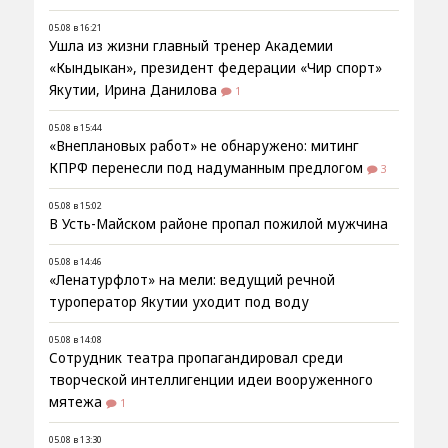
05.08 в 16:21
Ушла из жизни главный тренер Академии
«Кындыкан», президент федерации «Чир спорт»
Якутии, Ирина Данилова
1
05.08 в 15:44
«Внеплановых работ» не обнаружено: митинг
КПРФ перенесли под надуманным предлогом
3
05.08 в 15:02
В Усть-Майском районе пропал пожилой мужчина
05.08 в 14:46
«Ленатурфлот» на мели: ведущий речной
туроператор Якутии уходит под воду
05.08 в 14:08
Сотрудник театра пропагандировал среди
творческой интеллигенции идеи вооруженного
мятежа
1
05.08 в 13:30