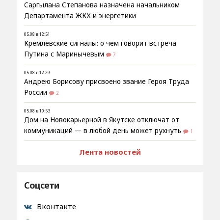
Саргылана Степанова назначена начальником
Департамента ЖКХ и энергетики
05.08 в 12:51
Кремлёвские сигналы: о чём говорит встреча
Путина с Маринычевым
7
05.08 в 12:29
Андрею Борисову присвоено звание Героя Труда
России
2
05.08 в 10:53
Дом на Новокарьерной в Якутске отключат от
коммуникаций — в любой день может рухнуть
1
Лента новостей
Соцсети
Вконтакте