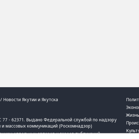
/ Новости Якутии и Якутска
Полит
Эконо
Жизн
 77 - 62371. Выдано Федеральной службой по надзору
Проис
й и массовых коммуникаций (Роскомнадзор)
Культ
ением отдельных авторов и героев публикаций.
Респу