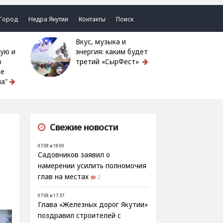
Город
Недра Якутии
Контакты
Поиск
Вкус, музыка и
ую и
энергия: каким будет
ю
третий «СырФест»
ке
а"
Свежие новости
07.08 в 18:00
Садовников заявил о
намерении усилить полномочия
глав на местах
2
07.08 в 17:37
Глава «Железных дорог Якутии»
поздравил строителей с