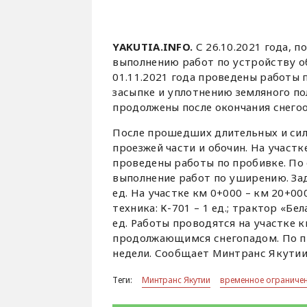
YAKUTIA.INFO.
С 26.10.2021 года, 
выполнению работ по устройству об
01.11.2021 года проведены работы 
засыпке и уплотнению земляного п
продолжены после окончания снегоо
После прошедших длительных и сил
проезжей части и обочин. На участке
проведены работы по пробивке. По 
выполнение работ по уширению. Заде
ед. На участке км 0+000 – км 20+0
техника: К-701 – 1 ед.; трактор «
ед. Работы проводятся на участке 
продолжающимся снегопадом. По пр
недели. Сообщает Минтранс Якутии
Теги:
Минтранс Якутии
временное ограниче