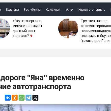
я
Культура
Республика
Криминал
Успех
Хватит это терпеть
«Якутскэнерго» в
Трутнев назвал
минусе: нас ждёт
отремонтированн
кратный рост
переименованну
тарифов?
площадь в Якутс
"площадью Ленин
дороге "Яна" временно
ние автотранспорта