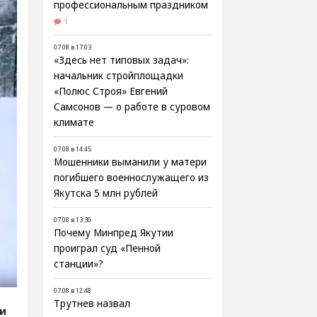
профессиональным праздником
1
07.08 в 17:03
«Здесь нет типовых задач»:
начальник стройплощадки
«Полюс Строя» Евгений
Самсонов — о работе в суровом
климате
07.08 в 14:45
Мошенники выманили у матери
погибшего военнослужащего из
Якутска 5 млн рублей
07.08 в 13:30
Почему Минпред Якутии
проиграл суд «Пенной
станции»?
07.08 в 12:48
Трутнев назвал
ии