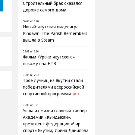
Строительный брак оказался
дороже самого дома
06.08 в 13:20
Новый якутская видеоигра
Kindawn: The Parish Remembers
вышла в Steam
05.08 в 17:36
Фильм «Уроки якутского»
покажут на НТВ
05.08 в 17:23
Трое лучниц из Якутии стали
победителями всероссийской
спортивной программы
1
05.08 в 16:21
Ушла из жизни главный тренер
Академии «Кындыкан»,
президент федерации «Чир
спорт» Якутии, Ирина Данилова