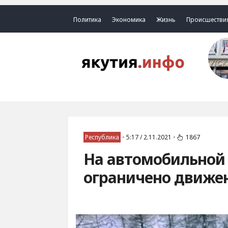
Политика
Экономика
Жизнь
Происшестви
Республика
•
5:17 / 2.11.2021
•
1867
На автомобильной 
ограничено движе