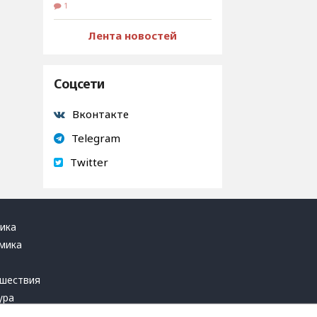
1
Лента новостей
Соцсети
Вконтакте
Telegram
Twitter
ика
мика
ь
шествия
ура
блика