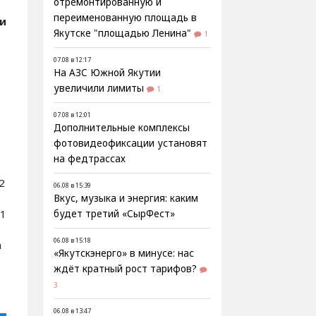
отремонтированную и
переименованную площадь в
ти
Якутске "площадью Ленина"
1
07.08 в 12:17
На АЗС Южной Якутии
увеличили лимиты
1
07.08 в 12:01
Дополнительные комплексы
фотовидеофиксации установят
на федтрассах
2
06.08 в 15:39
Вкус, музыка и энергия: каким
 1
будет третий «СырФест»
06.08 в 15:18
а
«Якутскэнерго» в минусе: нас
ждёт кратный рост тарифов?
3
06.08 в 13:47