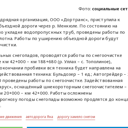
Фото:
социальные се
подрядная организация, ООО «Дортранс», приступила к
ъездной дороги через р. Менкюле. По состоянию на
по укладке водопропускных труб, проведены работы по
олотна. Работы по уширению объездной дороги будут
чистки.
ьных снегопадов, проводятся работы по снегоочистке
 км 42+000 – км 188+680 (р. Уллах – с. Тополиное),
окончании пробивки вся техника будет направлена на
йствованная техника: Бульдозер – 1 ед.; Автогрейдер – 
00 проведены работы по снегоочистке. Задействованная
Беларус», оснащённый шнекороторным снегоочистителем –
км 20+000 – км 42+000. Работы осложнены
огнозу погоды снегопады возможно продлятся до конц
.
ние движения
автодорога Яна
дорогу замело снегом