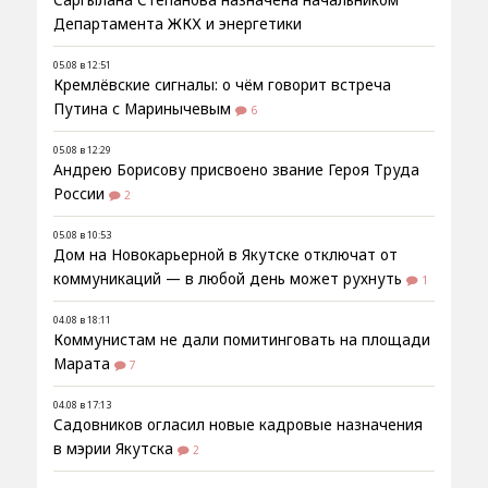
Саргылана Степанова назначена начальником
Департамента ЖКХ и энергетики
05.08 в 12:51
Кремлёвские сигналы: о чём говорит встреча
Путина с Маринычевым
6
05.08 в 12:29
Андрею Борисову присвоено звание Героя Труда
России
2
05.08 в 10:53
Дом на Новокарьерной в Якутске отключат от
коммуникаций — в любой день может рухнуть
1
04.08 в 18:11
Коммунистам не дали помитинговать на площади
Марата
7
04.08 в 17:13
Садовников огласил новые кадровые назначения
в мэрии Якутска
2