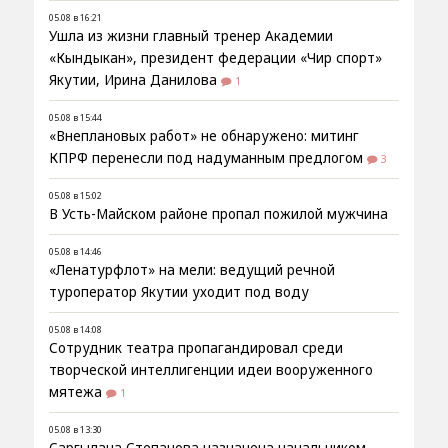
05.08 в 16:21
Ушла из жизни главный тренер Академии
«Кындыкан», президент федерации «Чир спорт»
Якутии, Ирина Данилова
1
05.08 в 15:44
«Внеплановых работ» не обнаружено: митинг
КПРФ перенесли под надуманным предлогом
3
05.08 в 15:02
В Усть-Майском районе пропал пожилой мужчина
05.08 в 14:46
«Ленатурфлот» на мели: ведущий речной
туроператор Якутии уходит под воду
05.08 в 14:08
Сотрудник театра пропагандировал среди
творческой интеллигенции идеи вооруженного
мятежа
1
05.08 в 13:30