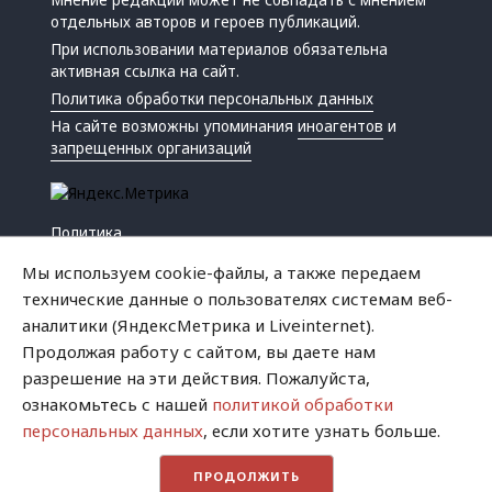
Мнение редакции может не совпадать с мнением
отдельных авторов и героев публикаций.
При использовании материалов обязательна
активная ссылка на сайт.
Политика обработки персональных данных
На сайте возможны упоминания
иноагентов
и
запрещенных организаций
Политика
Экономика
Мы используем cookie-файлы, а также передаем
Жизнь
технические данные о пользователях системам веб-
Происшествия
аналитики (ЯндексМетрика и Liveinternet).
Культура
Продолжая работу с сайтом, вы даете нам
Республика
разрешение на эти действия. Пожалуйста,
Криминал
ознакомьтесь с нашей
политикой обработки
Успех
персональных данных
, если хотите узнать больше.
Хватит это терпеть
ПРОДОЛЖИТЬ
Город