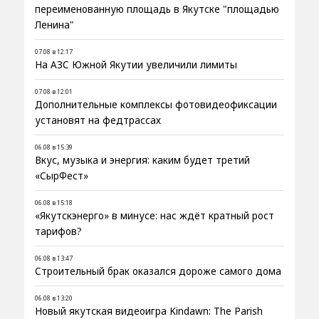
переименованную площадь в Якутске "площадью
Ленина"
07.08 в 12:17
На АЗС Южной Якутии увеличили лимиты
07.08 в 12:01
Дополнительные комплексы фотовидеофиксации
установят на федтрассах
06.08 в 15:39
Вкус, музыка и энергия: каким будет третий
«СырФест»
06.08 в 15:18
«Якутскэнерго» в минусе: нас ждёт кратный рост
тарифов?
06.08 в 13:47
Строительный брак оказался дороже самого дома
06.08 в 13:20
Новый якутская видеоигра Kindawn: The Parish