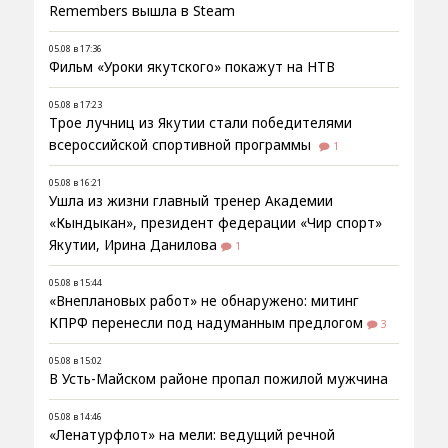
Remembers вышла в Steam
05.08 в 17:36
Фильм «Уроки якутского» покажут на НТВ
05.08 в 17:23
Трое лучниц из Якутии стали победителями
всероссийской спортивной программы
1
05.08 в 16:21
Ушла из жизни главный тренер Академии
«Кындыкан», президент федерации «Чир спорт»
Якутии, Ирина Данилова
1
05.08 в 15:44
«Внеплановых работ» не обнаружено: митинг
КПРФ перенесли под надуманным предлогом
3
05.08 в 15:02
В Усть-Майском районе пропал пожилой мужчина
05.08 в 14:46
«Ленатурфлот» на мели: ведущий речной