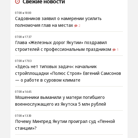
Свежие новости
07.08 в 18:00
Садовников заявил о намерении усилить
полномочия глав на местах
2
07.08 в 17:37
Глава «Железных дорог Якутии» поздравил
строителей с профессиональным праздником
1
07.08 в 17:03
«Здесь нет типовых задач»: начальник
стройплощадки «Полюс Строя» Евгений Самсонов
— о работе в суровом климате
07.08 в 14:45
Мошенники выманили у матери погибшего
военнослужащего из Якутска 5 млн рублей
07.08 в 13:30
Почему Минпред Якутии проиграл суд «Пенной
станции»?