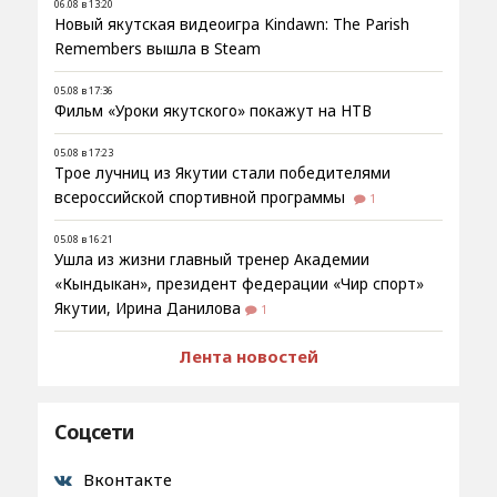
06.08 в 13:20
Новый якутская видеоигра Kindawn: The Parish
Remembers вышла в Steam
05.08 в 17:36
Фильм «Уроки якутского» покажут на НТВ
05.08 в 17:23
Трое лучниц из Якутии стали победителями
всероссийской спортивной программы
1
05.08 в 16:21
Ушла из жизни главный тренер Академии
«Кындыкан», президент федерации «Чир спорт»
Якутии, Ирина Данилова
1
Лента новостей
Соцсети
Вконтакте