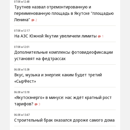
07.08 в 12:48
Трутнев назвал отремонтированную и
переименованную площадь в Якутске "площадью
Ленина"
2
07.08 в 12:17
На АЗС Южной Якутии увеличили лимиты
1
07.08 в 12:01
Дополнительные комплексы фотовидеофиксации
установят на федтрассах
06.08 в 15:39
Вкус, музыка и энергия: каким будет третий
«СырФест»
06.08 в 15:18
«Якутскэнерго» в минусе: нас ждёт кратный рост
тарифов?
3
06.08 в 13:47
Строительный брак оказался дороже самого дома