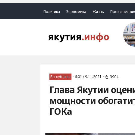
Политика
Экономика
Жизнь
Происшестви
Республика
•
6:01 / 9.11.2021
•
3904
Глава Якутии оцен
мощности обогати
ГОКа