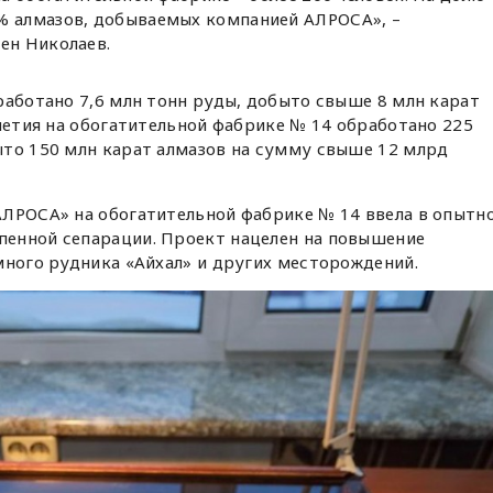
% алмазов, добываемых компанией АЛРОСА», –
ен Николаев.
работано 7,6 млн тонн руды, добыто свыше 8 млн карат
илетия на обогатительной фабрике № 14 обработано 225
ыто 150 млн карат алмазов на сумму свыше 12 млрд
АЛРОСА» на обогатительной фабрике № 14 ввела в опытн
енной сепарации. Проект нацелен на повышение
много рудника «Айхал» и других месторождений.