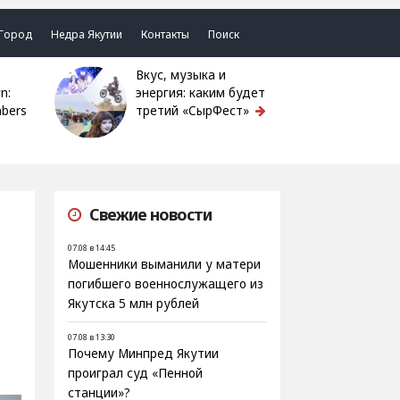
Город
Недра Якутии
Контакты
Поиск
Вкус, музыка и
n:
энергия: каким будет
bers
третий «СырФест»
Свежие новости
07.08 в 14:45
Мошенники выманили у матери
погибшего военнослужащего из
Якутска 5 млн рублей
07.08 в 13:30
Почему Минпред Якутии
проиграл суд «Пенной
станции»?