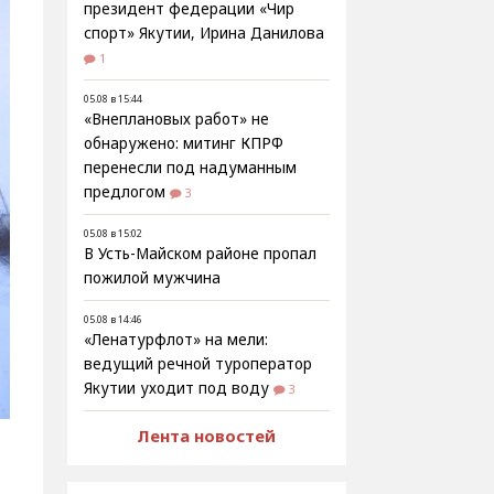
президент федерации «Чир
спорт» Якутии, Ирина Данилова
1
05.08 в 15:44
«Внеплановых работ» не
обнаружено: митинг КПРФ
перенесли под надуманным
предлогом
3
05.08 в 15:02
В Усть-Майском районе пропал
пожилой мужчина
05.08 в 14:46
«Ленатурфлот» на мели:
ведущий речной туроператор
Якутии уходит под воду
3
Лента новостей