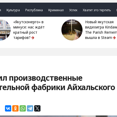
я
Культура
Республика
Криминал
Успех
Хватит это терпеть
«Якутскэнерго» в
Новый якутская
минусе: нас ждёт
видеоигра Kindaw
кратный рост
The Parish Remem
тарифов?
вышла в Steam
ил производственные
тельной фабрики Айхальского