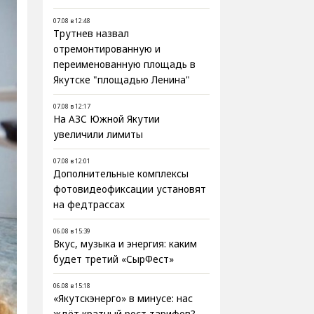
07.08 в 12:48
Трутнев назвал
отремонтированную и
переименованную площадь в
Якутске "площадью Ленина"
07.08 в 12:17
На АЗС Южной Якутии
увеличили лимиты
07.08 в 12:01
Дополнительные комплексы
фотовидеофиксации установят
на федтрассах
06.08 в 15:39
Вкус, музыка и энергия: каким
будет третий «СырФест»
06.08 в 15:18
«Якутскэнерго» в минусе: нас