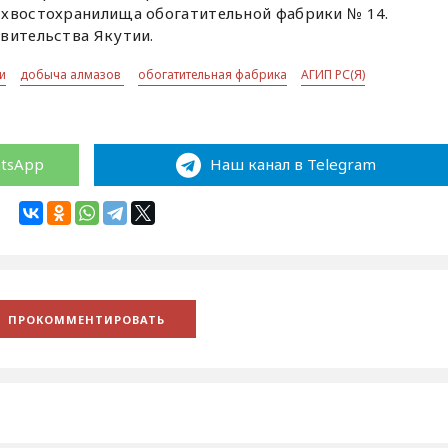
 хвостохранилища обогатительной фабрики № 14.
вительства Якутии.
ии
добыча алмазов
обогатительная фабрика
АГИП РС(Я)
atsApp
Наш канал в Telegram