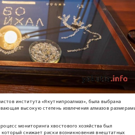
листов института «Якутнипроалмаз», была выбрана
чивающая высокую степень извлечения алмазов размерам
роцесс мониторинга хвостового хозяйства был
, который снижает риски возникновения внештатных