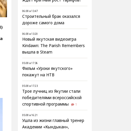
ждёт кратный рост тарифов?
06.08 в 13:47
Строительный брак оказался
дороже самого дома
Я)
06.08 в 13:20
на
Новый якутская видеоигра
Kindawn: The Parish Remembers
вышла в Steam
05.08 в 17:36
Фильм «Уроки якутского»
покажут на НТВ
05.08 в 17:23
Трое лучниц из Якутии стали
победителями всероссийской
спортивной программы
1
05.08 в 16:21
Ушла из жизни главный тренер
Академии «Кындыкан»,