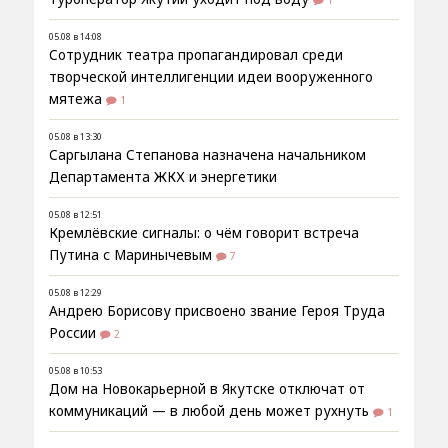
05.08 в 14:08
Сотрудник театра пропагандировал среди
творческой интеллигенции идеи вооруженного
мятежа
1
05.08 в 13:30
Саргылана Степанова назначена начальником
Департамента ЖКХ и энергетики
05.08 в 12:51
Кремлёвские сигналы: о чём говорит встреча
Путина с Маринычевым
7
05.08 в 12:29
Андрею Борисову присвоено звание Героя Труда
России
2
05.08 в 10:53
Дом на Новокарьерной в Якутске отключат от
коммуникаций — в любой день может рухнуть
1