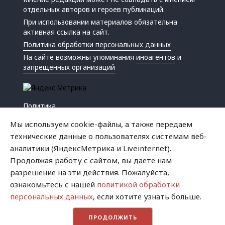
отдельных авторов и героев публикаций.
При использовании материалов обязательна
активная ссылка на сайт.
Политика обработки персональных данных
На сайте возможны упоминания
иноагентов
и
запрещенных организаций
Политика
Экономика
Мы используем cookie-файлы, а также передаем
Жизнь
технические данные о пользователях системам веб-
Происшествия
аналитики (ЯндексМетрика и Liveinternet).
Культура
Продолжая работу с сайтом, вы даете нам
Республика
разрешение на эти действия. Пожалуйста,
Криминал
ознакомьтесь с нашей
политикой обработки
Успех
персональных данных
, если хотите узнать больше.
Хватит это терпеть
ПРОДОЛЖИТЬ
Город