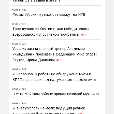
Remembers вышла в Steam
05.08 в 17:36
Фильм «Уроки якутского» покажут на НТВ
05.08 в 17:23
Трое лучниц из Якутии стали победителями
всероссийской спортивной программы
1
05.08 в 16:21
Ушла из жизни главный тренер Академии
«Кындыкан», президент федерации «Чир спорт»
Якутии, Ирина Данилова
1
05.08 в 15:44
«Внеплановых работ» не обнаружено: митинг
КПРФ перенесли под надуманным предлогом
3
05.08 в 15:02
В Усть-Майском районе пропал пожилой мужчина
05.08 в 14:46
«Ленатурфлот» на мели: ведущий речной
туроператор Якутии уходит под воду
1