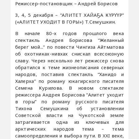
Режиссер-постановщик – Андрей Борисов
3, 4, 5 декабря – “АЛИТЕТ ХАЙАҔА КҮРҮҮР”
(«АЛИТЕТ УХОДИТ В ГОРЫ») Т.Семушкин.
В начале 80-х годов прошлого века
спектакль Андрея Борисова “Желанный
берег мой...” по повести Чингиза Айтматова
об охотниках-нивхах снискал всесоюзную
славу. Через несколько лет режиссер снова
обратился к теме жизнеописания северных
народов, поставив спектакль “Ханидо и
Халерха” по роману юкагирского писателя
Семена Курилова. В новом спектакле
режиссера Андрея Борисова “Алитет уходит
в горы” по роману русского писателя
Тихона Семушкина об установлении
Советской власти на Чукотской земле
затрагивается одна из ключевых для
арктических народов тема – тема
самоопределения и выбора пути. В XXI веке,