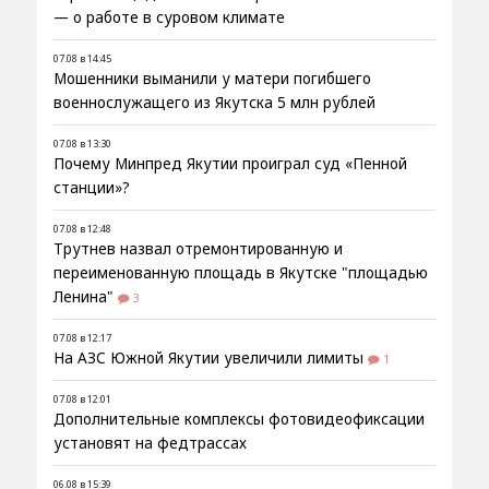
— о работе в суровом климате
07.08 в 14:45
Мошенники выманили у матери погибшего
военнослужащего из Якутска 5 млн рублей
07.08 в 13:30
Почему Минпред Якутии проиграл суд «Пенной
станции»?
07.08 в 12:48
Трутнев назвал отремонтированную и
переименованную площадь в Якутске "площадью
Ленина"
3
07.08 в 12:17
На АЗС Южной Якутии увеличили лимиты
1
07.08 в 12:01
Дополнительные комплексы фотовидеофиксации
установят на федтрассах
06.08 в 15:39