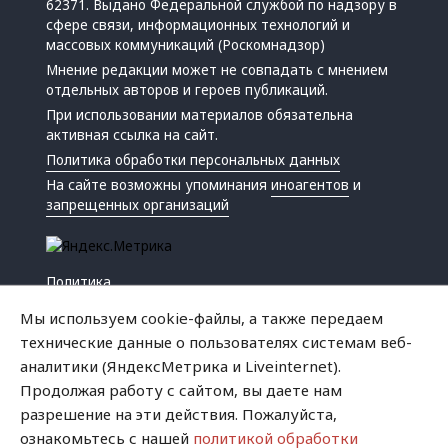
62371. Выдано Федеральной службой по надзору в
сфере связи, информационных технологий и
массовых коммуникаций (Роскомнадзор)
Мнение редакции может не совпадать с мнением
отдельных авторов и героев публикаций.
При использовании материалов обязательна
активная ссылка на сайт.
Политика обработки персональных данных
На сайте возможны упоминания
иноагентов
и
запрещенных организаций
Политика
Экономика
Мы используем cookie-файлы, а также передаем
Жизнь
технические данные о пользователях системам веб-
Происшествия
аналитики (ЯндексМетрика и Liveinternet).
Культура
Продолжая работу с сайтом, вы даете нам
Республика
разрешение на эти действия. Пожалуйста,
Криминал
ознакомьтесь с нашей
политикой обработки