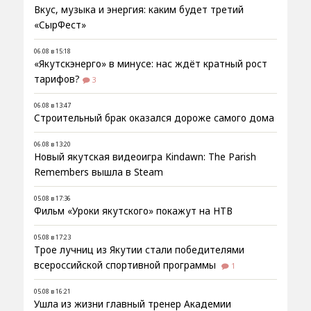
Вкус, музыка и энергия: каким будет третий
«СырФест»
06.08 в 15:18
«Якутскэнерго» в минусе: нас ждёт кратный рост
тарифов?
3
06.08 в 13:47
Строительный брак оказался дороже самого дома
06.08 в 13:20
Новый якутская видеоигра Kindawn: The Parish
Remembers вышла в Steam
05.08 в 17:36
Фильм «Уроки якутского» покажут на НТВ
05.08 в 17:23
Трое лучниц из Якутии стали победителями
всероссийской спортивной программы
1
05.08 в 16:21
Ушла из жизни главный тренер Академии