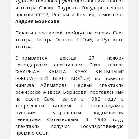
художественного руководителя Саха театра
и театра Олоҥхо, Лауреата Государственных
премий СССР, России и Якутии, режиссера
Андрея Борисова
.
Показы спектаклей пройдут на сценах Саха
театра, Театра Олонхо, ГТОиБ, и Русского
театра.
Открывается декада 27 ноября
легендарным спектаклем Саха театра
“ХААРЫАН ХАМПА КҮӨХ КЫТЫЛЫМ”
(«ЖЕЛАННЫЙ БЕРЕГ МОЙ…») по повести
Чингиза Айтматова. Первый спектакль
режиссера Андрея Борисова, поставленный
на сцене Саха театра в 1982 году в
творческом тандеме с выдающимся
русским театральным художником
Геннадием Сотниковым. В 1986 году
спектакль получил Государственную
премию СССР.