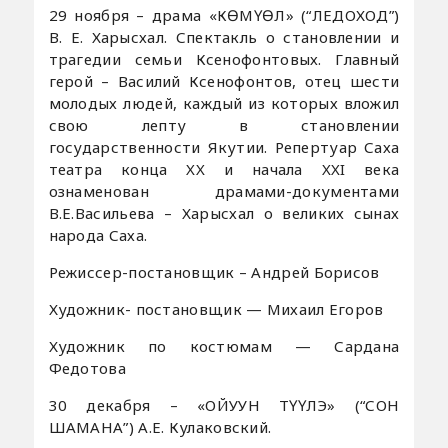
29 ноября – драма «КӨМҮӨЛ» (“ЛЕДОХОД”)
В. Е. Харысхал. Спектакль о становлении и
трагедии семьи Ксенофонтовых. Главный
герой – Василий Ксенофонтов, отец шести
молодых людей, каждый из которых вложил
свою лепту в становлении
государственности Якутии. Репертуар Саха
театра конца XX и начала XXI века
ознаменован драмами-документами
В.Е.Васильева – Харысхал о великих сынах
народа Саха.
Режиссер-постановщик – Андрей Борисов
Художник- постановщик — Михаил Егоров
Художник по костюмам — Сардана
Федотова
30 декабря – «ОЙУУН ТҮҮЛЭ» (“СОН
ШАМАНА”) А.Е. Кулаковский.