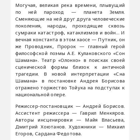
Могучая, великая река времени, плывущий
по ней пароход — планета Земля.
Сменяющие на ней друг друга человеческие
поколения, народы, проходящие сквозь
сумраки катастроф, катаклизмов и войн… И
вечная константа в этом хаосе — Путник, он
же Проводник, Пророк — главный герой
философской поэмы А.Е. Кулаковского «Сон
Шамана». Театр «Олонхо» в поисках своей
сценической формы близок к античной
трагедии. В новой интерпретации «Сна
Шамана» в постановке Андрея Борисова
отражено торжество Тойука на подступах к
национальной опере.
Режиссер-постановщик — Андрей Борисов.
Ассистент режиссера — Гаврил Менкяров.
Авторы инсценировки — Майя Власьева,
Дмитрий Хоютанов. Художники — Михаил
Егоров, Сардана Федотова.