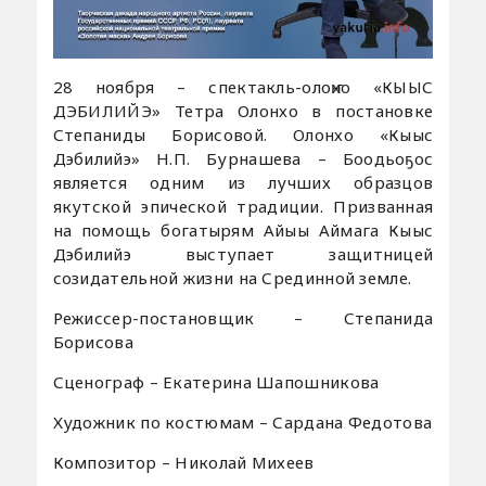
28 ноября – спектакль-олоҥхо «КЫЫС
ДЭБИЛИЙЭ» Тетра Олонхо в постановке
Степаниды Борисовой. Олонхо «Кыыс
Дэбилийэ» Н.П. Бурнашева – Боодьоҕос
является одним из лучших образцов
якутской эпической традиции. Призванная
на помощь богатырям Айыы Аймага Кыыс
Дэбилийэ выступает защитницей
созидательной жизни на Срединной земле.
Режиссер-постановщик – Степанида
Борисова
Сценограф – Екатерина Шапошникова
Художник по костюмам – Сардана Федотова
Композитор – Николай Михеев