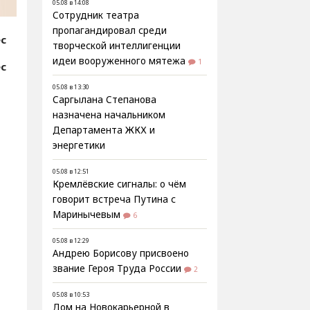
05.08 в 14:08
Сотрудник театра
пропагандировал среди
ес
творческой интеллигенции
идеи вооруженного мятежа
1
ес
05.08 в 13:30
Саргылана Степанова
назначена начальником
Департамента ЖКХ и
энергетики
05.08 в 12:51
Кремлёвские сигналы: о чём
говорит встреча Путина с
Маринычевым
6
05.08 в 12:29
Андрею Борисову присвоено
звание Героя Труда России
2
05.08 в 10:53
Дом на Новокарьерной в