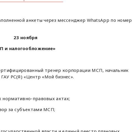
аполненной анкеты через мессенджер WhatsApp по номе
23 ноября
П и налогообложение»
ертифицированный тренер корпорации МСП, начальник
ГАУ РС(Я) «Центр «Мой бизнес».
 нормативно-правовых актах;
зор за субъектами МСП;
осударственной власти и единый реестр плановых