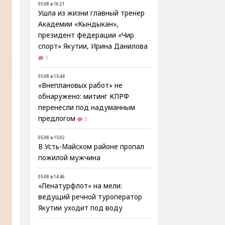
05.08 в 16:21
Ушла из жизни главный тренер
Академии «Кындыкан»,
президент федерации «Чир
спорт» Якутии, Ирина Данилова
1
05.08 в 15:44
«Внеплановых работ» не
обнаружено: митинг КПРФ
перенесли под надуманным
предлогом
3
05.08 в 15:02
В Усть-Майском районе пропал
пожилой мужчина
05.08 в 14:46
«Ленатурфлот» на мели:
ведущий речной туроператор
Якутии уходит под воду