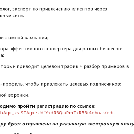
олог, эксперт по привлечению клиентов через
ьные сети.
рекламной кампании;
бора эффективного конвертера для разных бизнесов:
а;
оторый приводит целевой трафик + разбор примеров в
а-профиль, чтобы привлекать целевых подписчиков;
ой воронки.
ходимо пройти регистрацию
по ссылке:
N-bAqit_zs-STAgxeUdfYxdR5QiuRmTxR55t4qhoas/edit
ру будет отправлена на указанную электронную почту