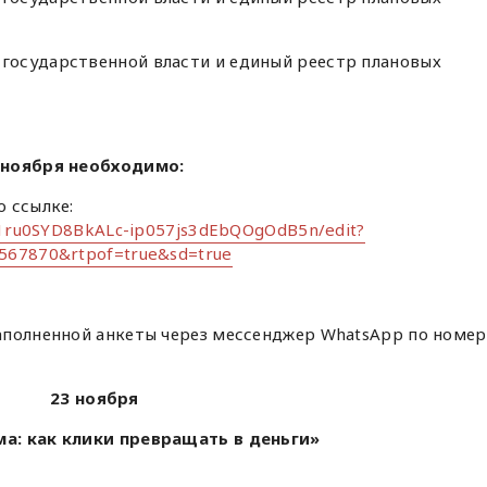
осударственной власти и единый реестр плановых
 ноября необходимо:
 ссылке:
d/1ru0SYD8BkALc-ip057js3dEbQOgOdB5n/edit?
567870&rtpof=true&sd=true
аполненной анкеты через мессенджер WhatsApp по номе
23 ноября
а: как клики превращать в деньги»