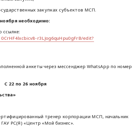
государственных закупках субъектов МСП.
 ноября необходимо:
 ссылке:
/10CrHF4lxcbicv8-r3LJog6quHpu0gFrB/edit?
аполненной анкеты через мессенджер WhatsApp по номе
С 22 по 26 ноября
ьства»
ертифицированный тренер корпорации МСП, начальник
ГАУ РС(Я) «Центр «Мой бизнес».