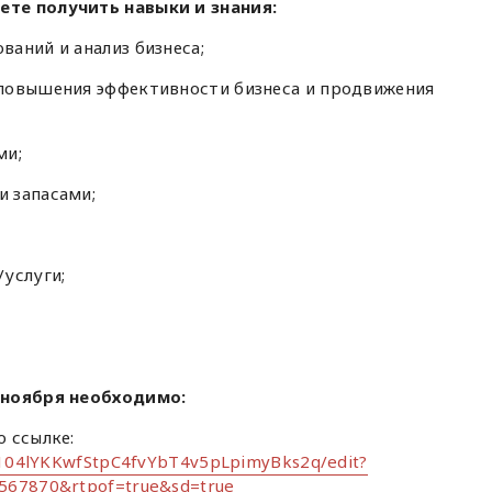
те получить навыки и знания:
аний и анализ бизнеса;
повышения эффективности бизнеса и продвижения
ми;
 запасами;
услуги;
 ноября необходимо:
 ссылке:
d/104lYKKwfStpC4fvYbT4v5pLpimyBks2q/edit?
567870&rtpof=true&sd=true