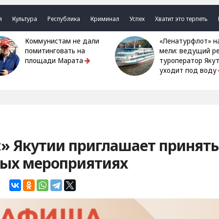
я
Культура
Республика
Криминал
Успех
Хватит это терпеть
Коммунистам не дали
«Ленатурфлот» на
помитинговать на
мели: ведущий р
площади Марата
туроператор Яку
уходит под воду
» Якутии приглашает принять
ных мероприятиях