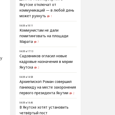
Якутске отключат от
коммуникаций — в любой день
может рухнуть
1
04.08 в 18:11
Коммунистам не дали
помитинговать на площади
Марата
7
04.08 в 17:13
Садовников огласил новые
ру
кадровые назначения в мэрии
Якутска
2
04.08 в 14:58
Архиепископ Роман совершил
панихиду на месте захоронения
первого президента Якутии
2
04.08 в 14:46
В Якутске хотят установить
четвёртый пост