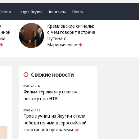
Город
Недра Якутии
Контакты
Поиск
Кремлёвские сигналы:
ечной
о чём говорит встреча
тии
Путина с
Маринычевым
Свежие новости
05.08 в 17:36
Фильм «Уроки якутского»
покажут на НТВ
05.08 в 17:23
Трое лучниц из Якутии стали
победителями всероссийской
спортивной программы
1