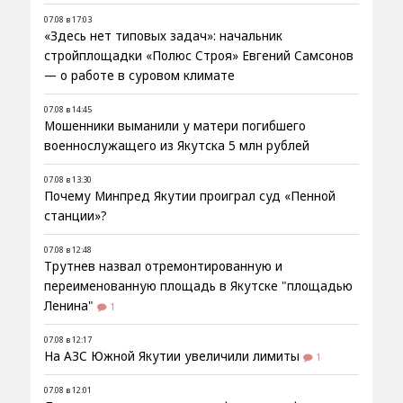
07.08 в 17:03
«Здесь нет типовых задач»: начальник
стройплощадки «Полюс Строя» Евгений Самсонов
— о работе в суровом климате
07.08 в 14:45
Мошенники выманили у матери погибшего
военнослужащего из Якутска 5 млн рублей
07.08 в 13:30
Почему Минпред Якутии проиграл суд «Пенной
станции»?
07.08 в 12:48
Трутнев назвал отремонтированную и
переименованную площадь в Якутске "площадью
Ленина"
1
07.08 в 12:17
На АЗС Южной Якутии увеличили лимиты
1
07.08 в 12:01