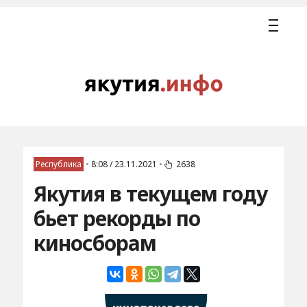
Республика
•
8:08 / 23.11.2021
•
2638
Якутия в текущем году
бьет рекорды по
киносборам