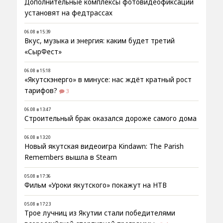
Дополнительные комплексы фотовидеофиксации
установят на федтрассах
06.08 в 15:39
Вкус, музыка и энергия: каким будет третий
«СырФест»
06.08 в 15:18
«Якутскэнерго» в минусе: нас ждёт кратный рост
тарифов?
3
06.08 в 13:47
Строительный брак оказался дороже самого дома
06.08 в 13:20
Новый якутская видеоигра Kindawn: The Parish
Remembers вышла в Steam
05.08 в 17:36
Фильм «Уроки якутского» покажут на НТВ
05.08 в 17:23
Трое лучниц из Якутии стали победителями