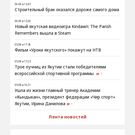
06.08 в 13:47
Строительный брак оказался дороже самого дома
06.08 в 13:20
Новый якутская видеоигра Kindawn: The Parish
Remembers вышла в Steam
05.08 в 17:36
Фильм «Уроки якутского» покажут на НТВ
05.08 в 17:23
Трое лучниц из Якутии стали победителями
всероссийской спортивной программы
1
05.08 в 16:21
Ушла из жизни главный тренер Академии
«Кындыкан», президент федерации «Чир спорт»
Якутии, Ирина Данилова
1
Лента новостей