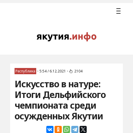
Республика
•
5:54 / 6.12.2021
•
2104
Искусство в натуре:
Итоги Дельфийского
чемпионата среди
осужденных Якутии