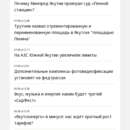
Почему Минпред Якутии проиграл суд «Пенной
станции»?
07.08 в 12:48
Трутнев назвал отремонтированную и
переименованную площадь в Якутске "площадью
Ленина"
07.08 в 12:17
На АЗС Южной Якутии увеличили лимиты
07.08 в 12:01
Дополнительные комплексы фотовидеофиксации
установят на федтрассах
06.08 в 15:39
Вкус, музыка и энергия: каким будет третий
«СырФест»
06.08 в 15:18
«Якутскэнерго» в минусе: нас ждёт кратный рост
тарифов?