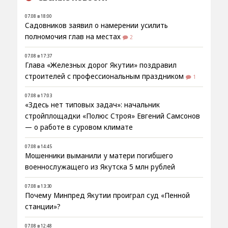
07.08 в 18:00
Садовников заявил о намерении усилить
полномочия глав на местах
2
07.08 в 17:37
Глава «Железных дорог Якутии» поздравил
строителей с профессиональным праздником
1
07.08 в 17:03
«Здесь нет типовых задач»: начальник
стройплощадки «Полюс Строя» Евгений Самсонов
— о работе в суровом климате
07.08 в 14:45
Мошенники выманили у матери погибшего
военнослужащего из Якутска 5 млн рублей
07.08 в 13:30
Почему Минпред Якутии проиграл суд «Пенной
станции»?
07.08 в 12:48