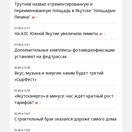
Трутнев назвал отремонтированную и
переименованную площадь в Якутске "площадью
Ленина"
1
07.08 в 12:17
На АЗС Южной Якутии увеличили лимиты
1
07.08 в 12:01
Дополнительные комплексы фотовидеофиксации
установят на федтрассах
06.08 в 15:39
Вкус, музыка и энергия: каким будет третий
«СырФест»
06.08 в 15:18
«Якутскэнерго» в минусе: нас ждёт кратный рост
тарифов?
3
06.08 в 13:47
Строительный брак оказался дороже самого дома
06.08 в 13:20