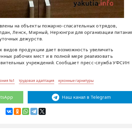
влены на объекты пожарно-спасательных отрядов,
лдан, Ленск, Мирный, Нерюнгри для организации питани
суточных дежурств.
ых видов продукции дает возможность увеличить
нных рабочих мест и в полной мере реализовать
авительных учреждений. Сообщает пресс-служба УФСИН
лония №1
трудовая адаптация
кухонные гарнитуры
atsApp
Наш канал в Telegram