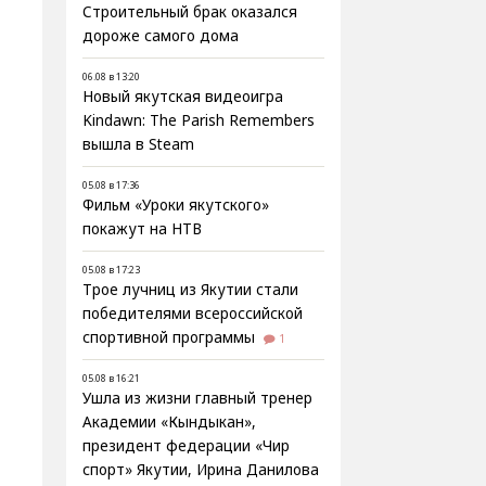
Строительный брак оказался
дороже самого дома
06.08 в 13:20
Новый якутская видеоигра
Kindawn: The Parish Remembers
вышла в Steam
05.08 в 17:36
Фильм «Уроки якутского»
покажут на НТВ
05.08 в 17:23
Трое лучниц из Якутии стали
победителями всероссийской
спортивной программы
1
05.08 в 16:21
Ушла из жизни главный тренер
Академии «Кындыкан»,
президент федерации «Чир
спорт» Якутии, Ирина Данилова