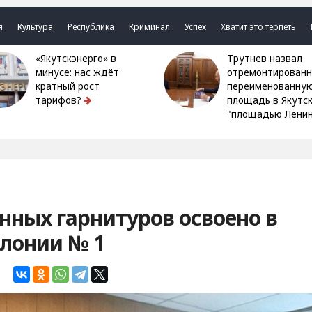
я
Культура
Республика
Криминал
Успех
Хватит это терпеть
«Якутскэнерго» в
Трутнев назвал
минусе: нас ждёт
отремонтированн
кратный рост
переименованну
тарифов?
площадь в Якутс
"площадью Ленин
нных гарнитуров освоено в
олонии № 1