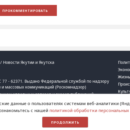
/ Новости Якутии и Якутска
Полит
Эконо
Жизн
 77 - 62371. Выдано Федеральной службой по надзору
Проис
й и массовых коммуникаций (Роскомнадзор)
Культ
ением отдельных авторов и героев публикаций.
Респу
 активная ссылка на сайт.
ские данные о пользователях системам веб-аналитики (Янде
Крим
 ознакомьтесь с нашей
политикой обработки персональных
Успех
в
и
запрещенных организаций
Хвати
ПРОДОЛЖИТЬ
Город