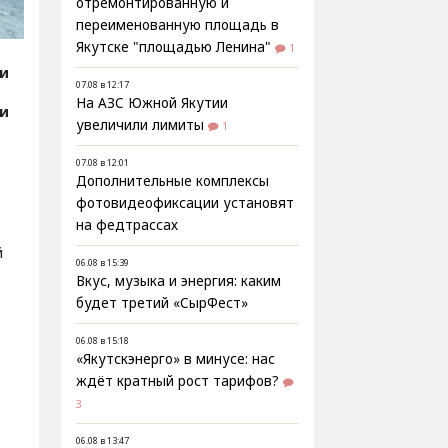
отремонтированную и
переименованную площадь в
Якутске "площадью Ленина"
1
ии
07.08 в 12:17
На АЗС Южной Якутии
ии
увеличили лимиты
1
07.08 в 12:01
Дополнительные комплексы
фотовидеофиксации установят
на федтрассах
й
06.08 в 15:39
Вкус, музыка и энергия: каким
будет третий «СырФест»
06.08 в 15:18
«Якутскэнерго» в минусе: нас
ждёт кратный рост тарифов?
3
06.08 в 13:47