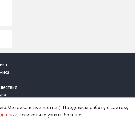
ика
мика
ь
шествия
ура
блика
ксМетрика и Liveinternet). Продолжая работу с сайтом,
инал
 данных
, если хотите узнать больше.
т это терпеть