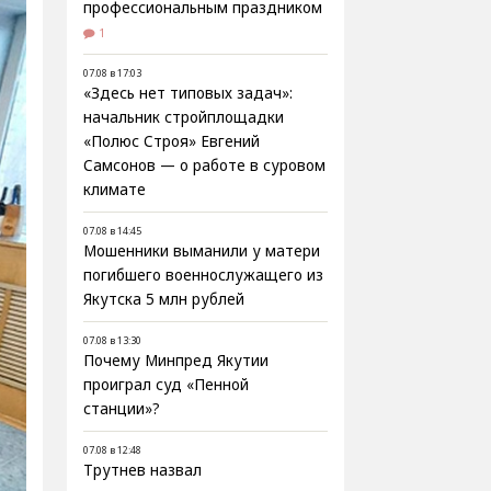
профессиональным праздником
1
07.08 в 17:03
«Здесь нет типовых задач»:
начальник стройплощадки
«Полюс Строя» Евгений
Самсонов — о работе в суровом
климате
07.08 в 14:45
Мошенники выманили у матери
погибшего военнослужащего из
Якутска 5 млн рублей
07.08 в 13:30
Почему Минпред Якутии
проиграл суд «Пенной
станции»?
07.08 в 12:48
Трутнев назвал