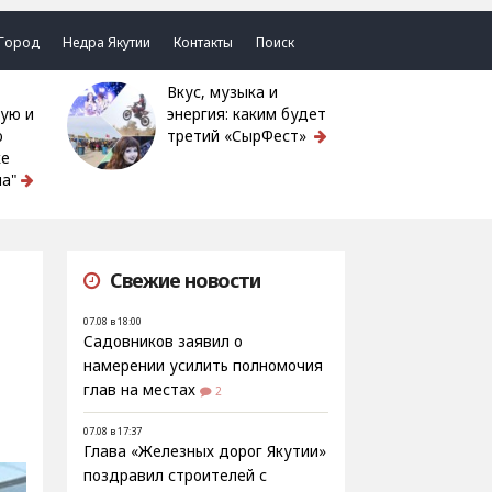
Город
Недра Якутии
Контакты
Поиск
Вкус, музыка и
ую и
энергия: каким будет
ю
третий «СырФест»
ке
а"
Свежие новости
07.08 в 18:00
Садовников заявил о
намерении усилить полномочия
глав на местах
2
07.08 в 17:37
Глава «Железных дорог Якутии»
поздравил строителей с