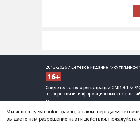
2013-2026 / Сетевое издание "Якутия.Инфо"
Свидетельство о регистрации СМИ ЭЛ № ФС
в сфере связи, информационных технологи
Мнение редакции может не совпадать с мн
При использовании материалов обязательна
Мы используем cookie-файлы, а также передаем техниче
Политика обработки персональных данных
вы даете нам разрешение на эти действия. Пожалуйста,
На сайте возможны упоминания
иноагенто